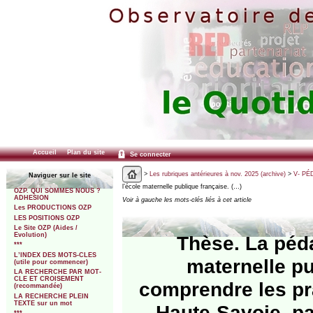
Accueil
Plan du site
Se connecter
>
Les rubriques antérieures à nov. 2025 (archive)
>
V- PÉ
Naviguer sur le site
l’école maternelle publique française. (…)
OZP. QUI SOMMES NOUS ?
ADHESION
Voir à gauche les mots-clés liés à cet article
Les PRODUCTIONS OZP
LES POSITIONS OZP
Le Site OZP (Aides /
Evolution)
Thèse. La péd
***
L’INDEX DES MOTS-CLES
maternelle pu
(utile pour commencer)
LA RECHERCHE PAR MOT-
CLE ET CROISEMENT
comprendre les pr
(recommandée)
LA RECHERCHE PLEIN
TEXTE sur un mot
Haute-Savoie, pa