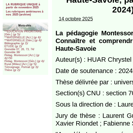
***
LA RUBRIQUE UNIQUE à
2024
partir de novembre 2025
Les rubriques antérieures à
nov. 2025 (archive)
14 octobre 2025
Mots-clés
La pédagogie Montessori
**EDUCATION PRIORITAIRE
[Gén.] (gr 5)/
**MATERNELLE [Act.] (gr 4)/
Connaître et comprendr
**MATERNELLE [Gén.] (gr 4)/
Bibliographie (gr 2)/
Haute-Savoie
ETUDE (gr 2)/
Grenoble 07, 26, 73, 74/
Grenoble 38/
Pédag. Montessori [Act.] (gr
Auteur(s) : HUAR Chrystel
4)/<50
Pédag. Montessori [Gén.] (gr 4)/
Rural (Milieu) [Act.] (gr 5)/
Témoignage, Portrait (gr 3)/
Date de soutenance : 2024
Thèse (gr 2)/
Thèse délivrée par : univer
Section(s) CNU : section 7
Sous la direction de : La
Jury de thèse : Laurent Gu
Xavier Riondet ; Fabienne 