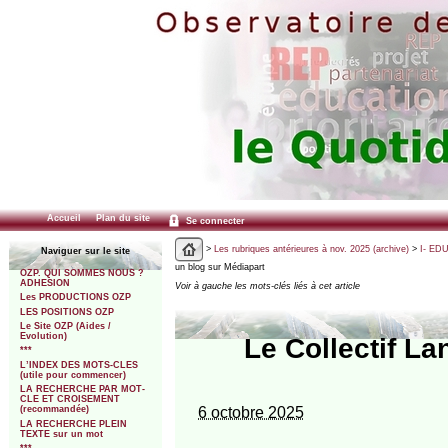
Accueil
Plan du site
Se connecter
>
Les rubriques antérieures à nov. 2025 (archive)
>
I- ED
Naviguer sur le site
un blog sur Médiapart
OZP. QUI SOMMES NOUS ?
ADHESION
Voir à gauche les mots-clés liés à cet article
Les PRODUCTIONS OZP
LES POSITIONS OZP
Le Site OZP (Aides /
Evolution)
Le Collectif L
***
L’INDEX DES MOTS-CLES
(utile pour commencer)
LA RECHERCHE PAR MOT-
CLE ET CROISEMENT
6 octobre 2025
(recommandée)
LA RECHERCHE PLEIN
TEXTE sur un mot