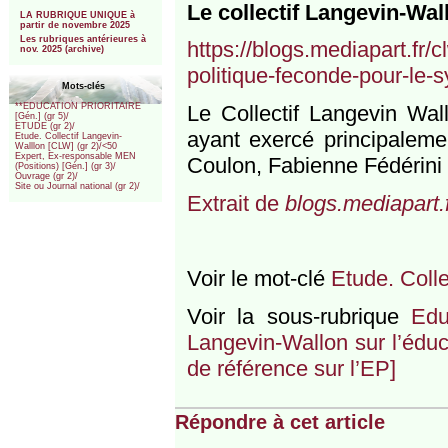
***
Le collectif Langevin-Wal
LA RUBRIQUE UNIQUE à
partir de novembre 2025
Les rubriques antérieures à
https://blogs.mediapart.fr/c
nov. 2025 (archive)
politique-feconde-pour-le-
Mots-clés
Le Collectif Langevin Wa
**EDUCATION PRIORITAIRE
[Gén.] (gr 5)/
ETUDE (gr 2)/
ayant exercé principalemen
Etude. Collectif Langevin-
Walllon [CLW] (gr 2)/<50
Expert, Ex-responsable MEN
Coulon, Fabienne Fédérini
(Positions) [Gén.] (gr 3)/
Ouvrage (gr 2)/
Site ou Journal national (gr 2)/
Extrait de
blogs.mediapart.f
Voir le mot-clé
Etude. Colle
Voir la sous-rubrique
Edu
Langevin-Wallon sur l’éduc
de référence sur l’EP]
Répondre à cet article