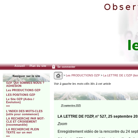
Accueil
Plan du site
Se connecter
>
Les PRODUCTIONS OZP
>
La LETTRE DE L’OZP (list
Naviguer sur le site
OZP. QUI SOMMES NOUS ?
Voir à gauche les mots-clés liés à cet article
ADHESION
Les PRODUCTIONS OZP
LES POSITIONS OZP
Le Site OZP (Aides /
Evolution)
25 septembre 2025
***
L’INDEX DES MOTS-CLES
(utile pour commencer)
LA LETTRE DE l’OZP, n° 527, 25 septembre 2
LA RECHERCHE PAR MOT-
CLE ET CROISEMENT
Zoom
(recommandée)
LA RECHERCHE PLEIN
Enregistrement vidéo de la rencontre du 24 sept. 
TEXTE sur un mot
***