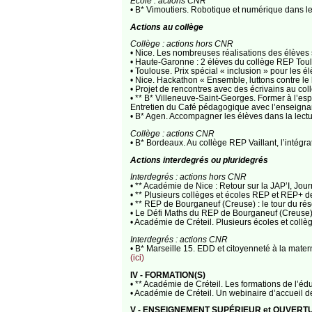
Ecole : actions CNR
• B* Vimoutiers. Robotique et numérique dans 
Actions au collège
Collège : actions hors CNR
• Nice. Les nombreuses réalisations des élèv
• Haute-Garonne : 2 élèves du collège REP Toul
• Toulouse. Prix spécial « inclusion » pour le
• Nice. Hackathon « Ensemble, luttons contre 
• Projet de rencontres avec des écrivains au c
• ** B* Villeneuve-Saint-Georges. Former à l’es
Entretien du Café pédagogique avec l’enseignan
• B* Agen. Accompagner les élèves dans la lec
Collège : actions CNR
• B* Bordeaux. Au collège REP Vaillant, l’inté
Actions interdegrés ou pluridegrés
Interdegrés : actions hors CNR
• ** Académie de Nice : Retour sur la JAP’I, Jo
• ** Plusieurs collèges et écoles REP et REP+ 
• ** REP de Bourganeuf (Creuse) : le tour du ré
• Le Défi Maths du REP de Bourganeuf (Creuse)
• Académie de Créteil. Plusieurs écoles et coll
Interdegrés : actions CNR
• B* Marseille 15. EDD et citoyenneté à la mate
(ici)
IV - FORMATION(S)
• ** Académie de Créteil. Les formations de l’éd
• Académie de Créteil. Un webinaire d’accueil 
V - ENSEIGNEMENT SUPÉRIEUR et OUVERT