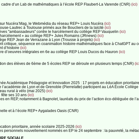
le cadre d’un Lab de mathématiques à l’école REP Flaubert-La Varende (CNR)
(ici)
es sur Nucéra’Mag, le Webmédia du réseau REP+ Louis Nucéra
(ici)
ouse-Lautrec à Toulouse primés aux 8e Boucliers de la laïcité
(ici)
s élèves "ambassadeurs" contre le harcèlement du collège REP Vauquelin
(ici)
le harcèlement » au collège REP+ Jules Romains (JRnews)
(ici)
ollège REP Jean de Verrazane à Lyon (Trousse à projets)
(ici)
prit critique, séquence en coanimation histoire-mathématiques face à ChatGPT au 
t d’histoire
(ici)
ture d’oeuvres intégrales en 6e au collège REP Louis Ducos du Hauron
(ici)
gration des élèves de 6ème de 5 écoles REP se déroule en plusieurs temps (CNR)
(ic
urnée Académique Pédagogie et Innovation 2025 : 17 projets en éducation prioritair
de l’académie de Lyon et de Grenoble (Pierrelatte) participent au LéA École Collè
seau rural à vélo (mai 2025)
(ici)
 fête ses 10 ans
(ici)
èges en REP, notamment à Bagnolet, lauréats du prix de l’action éco-déléguée de l
rnelle et à l’école REP+ Aygalades Oasis (CNR)
ucation prioritaire, année scolaire 2025-2026
(ici)
des personnels nouvellement nommés en EP le 24 septembre : la pauvreté, la méta
URE SOCIALE