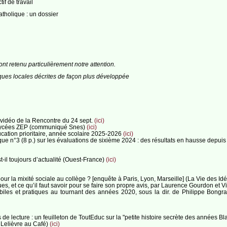
if de travail
atholique : un dossier
nt retenu particulièrement notre attention.
ues locales décrites de façon plus développée
t vidéo de la Rencontre du 24 sept.
(ici)
x-lycées ZEP (communiqué Snes)
(ici)
ucation prioritaire, année scolaire 2025-2026
(ici)
que n°3 (8 p.) sur les évaluations de sixième 2024 : des résultats en hausse depu
il toujours d’actualité (Ouest-France)
(ici)
pour la mixité sociale au collège ? [enquête à Paris, Lyon, Marseille] (La Vie des I
es, et ce qu’il faut savoir pour se faire son propre avis, par Laurence Gourdon et 
, mobiles et pratiques au tournant des années 2020, sous la dir. de Philippe B
s de lecture : un feuilleton de ToutEduc sur la "petite histoire secrète des années B
 Lelièvre au Café)
(ici)