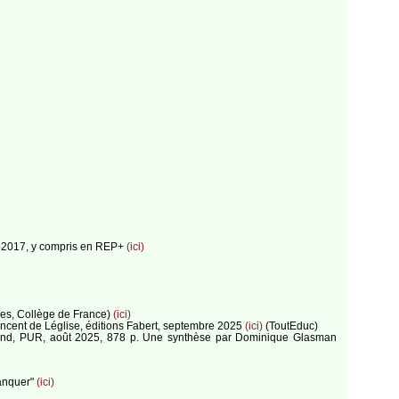
is 2017, y compris en REP+
(ici)
dées, Collège de France)
(ici)
Vincent de Léglise, éditions Fabert, septembre 2025
(ici)
(ToutEduc)
ongrand, PUR, août 2025, 878 p. Une synthèse par Dominique Glasman
lanquer"
(ici)