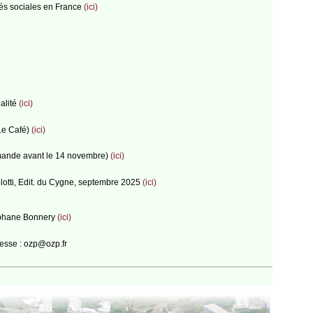
ités sociales en France
(ici)
ualité
(ici)
Le Café)
(ici)
demande avant le 14 novembre)
(ici)
olotti, Edit. du Cygne, septembre 2025
(ici)
téphane Bonnery
(ici)
resse : ozp@ozp.fr