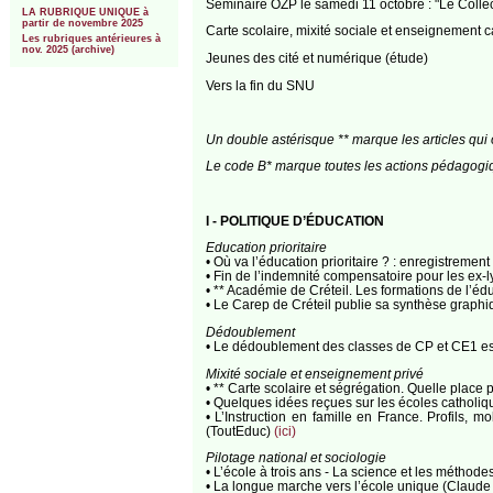
Séminaire OZP le samedi 11 octobre : "Le Collect
LA RUBRIQUE UNIQUE à
partir de novembre 2025
Carte scolaire, mixité sociale et enseignement c
Les rubriques antérieures à
nov. 2025 (archive)
Jeunes des cité et numérique (étude)
Vers la fin du SNU
Un double astérisque ** marque les articles qui o
Le code B* marque toutes les actions pédagogiq
I - POLITIQUE D’ÉDUCATION
Education prioritaire
• Où va l’éducation prioritaire ? : enregistremen
• Fin de l’indemnité compensatoire pour les e
• ** Académie de Créteil. Les formations de l’éd
• Le Carep de Créteil publie sa synthèse graphi
Dédoublement
• Le dédoublement des classes de CP et CE1 est-
Mixité sociale et enseignement privé
• ** Carte scolaire et ségrégation. Quelle place 
• Quelques idées reçues sur les écoles catholiqu
• L’Instruction en famille en France. Profils
(ToutEduc)
(ici)
Pilotage national et sociologie
• L’école à trois ans - La science et les méthode
• La longue marche vers l’école unique (Claude