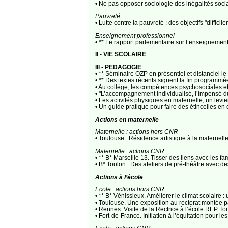
• Ne pas opposer sociologie des inégalités soci
Pauvreté
• Lutte contre la pauvreté : des objectifs "diffic
Enseignement professionnel
• ** Le rapport parlementaire sur l’enseignemen
II - VIE SCOLAIRE
III - PEDAGOGIE
• ** Séminaire OZP en présentiel et distanciel l
• ** Des textes récents signent la fin programmé
• Au collège, les compétences psychosociales et
• "L’accompagnement individualisé, l’impensé d
• Les activités physiques en maternelle, un levi
• Un guide pratique pour faire des étincelles e
Actions en maternelle
Maternelle : actions hors CNR
• Toulouse : Résidence artistique à la materne
Maternelle : actions CNR
• ** B* Marseille 13. Tisser des liens avec les f
• B* Toulon : Des ateliers de pré-théâtre avec
Actions à l’école
Ecole : actions hors CNR
• ** B* Vénissieux. Améliorer le climat scolaire
• Toulouse. Une exposition au rectorat montée pa
• Rennes. Visite de la Rectrice à l’école REP To
• Fort-de-France. Initiation à l’équitation pour 