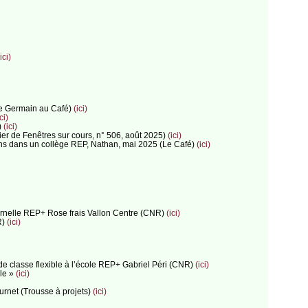
ici)
ane Germain au Café)
(ici)
ci)
)
(ici)
sier de Fenêtres sur cours, n° 506, août 2025)
(ici)
 ans dans un collège REP, Nathan, mai 2025 (Le Café)
(ici)
maternelle REP+ Rose frais Vallon Centre (CNR)
(ici)
R)
(ici)
 de classe flexible à l’école REP+ Gabriel Péri (CNR)
(ici)
lle »
(ici)
Burnet (Trousse à projets)
(ici)