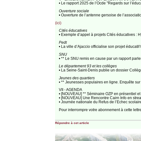
• Le rapport 2025 de l’Ocde "Regards sur l’éduca
Ouverture sociale
• Ouverture de l’antenne gersoise de l’associat
(ici)
Cités éducatives
• Exemple d’appel à projets Cités éducatives :
Pedt
• La ville d’Ajaccio officialise son projet éducati
SNU
• ** Le SNU remis en cause par un rapport parl
Le département 93 et les collèges
• La Seine-Saint-Denis publie un dossier Collèg
Jeunes des quartiers
• ** Jeunesses populaires en ligne. Enquête sur
VII - AGENDA
• [NOUVEAU] ** Séminaire OZP en présentiel et d
• [NOUVEAU] Une Rencontre Cairn Info en stream
• Journée nationale du Refus de l’Echec scola
Pour interrompre votre abonnement à cette lettr
Répondre à cet article