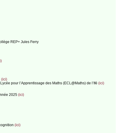
collège REP+ Jules Ferry
i)
e
(ici)
ge Lycée pour l’Apprentissage des Maths (ECL@Maths) de l’Ifé
(ici)
’année 2025
(ici)
cognition
(ici)