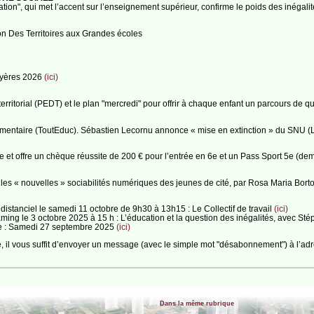
tion", qui met l’accent sur l’enseignement supérieur, confirme le poids des inégal
ion Des Territoires aux Grandes écoles
 Hyères 2026
(ici)
f territorial (PEDT) et le plan "mercredi" pour offrir à chaque enfant un parcours de q
ementaire (ToutEduc). Sébastien Lecornu annonce « mise en extinction » du SNU (
e et offre un chèque réussite de 200 € pour l’entrée en 6e et un Pass Sport 5e (
 les « nouvelles » sociabilités numériques des jeunes de cité, par Rosa Maria Bort
istanciel le samedi 11 octobre de 9h30 à 13h15 : Le Collectif de travail
(ici)
ing le 3 octobre 2025 à 15 h : L’éducation et la question des inégalités, avec S
ire : Samedi 27 septembre 2025
(ici)
e, il vous suffit d’envoyer un message (avec le simple mot "désabonnement") à l’ad
Dans la même rubrique