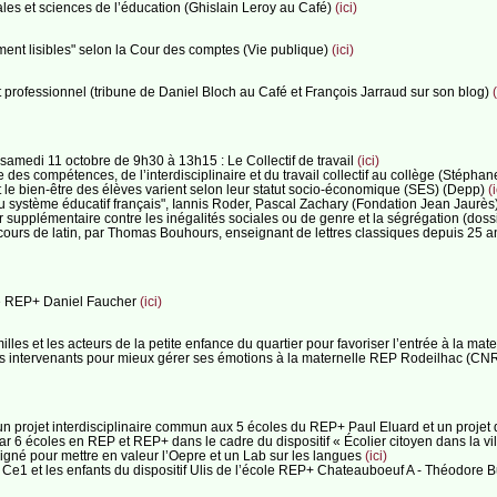
ales et sciences de l’éducation (Ghislain Leroy au Café)
(ici)
ilement lisibles" selon la Cour des comptes (Vie publique)
(ici)
t professionnel (tribune de Daniel Bloch au Café et François Jarraud sur son blog)
(
e samedi 11 octobre de 9h30 à 13h15 : Le Collectif de travail
(ici)
e des compétences, de l’interdisciplinaire et du travail collectif au collège (Stéph
 le bien-être des élèves varient selon leur statut socio-économique (SES) (Depp)
(i
u système éducatif français", Iannis Roder, Pascal Zachary (Fondation Jean Jaurès
er supplémentaire contre les inégalités sociales ou de genre et la ségrégation (dos
n cours de latin, par Thomas Bouhours, enseignant de lettres classiques depuis 25
lle REP+ Daniel Faucher
(ici)
amilles et les acteurs de la petite enfance du quartier pour favoriser l’entrée à la 
 des intervenants pour mieux gérer ses émotions à la maternelle REP Rodeilhac (CN
 : un projet interdisciplinaire commun aux 5 écoles du REP+ Paul Eluard et un projet
r 6 écoles en REP et REP+ dans le cadre du dispositif « Écolier citoyen dans la vi
rigné pour mettre en valeur l’Oepre et un Lab sur les langues
(ici)
les Ce1 et les enfants du dispositif Ulis de l’école REP+ Chateauboeuf A - Théodore 