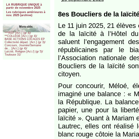
***
LA RUBRIQUE UNIQUE à
partir de novembre 2025
8es Boucliers de la laïcit
Les rubriques antérieures à
nov. 2025 (archive)
Le 11 juin 2025, 21 élèves 
Mots-clés
de la laïcité à l’Hôtel
***REP [Act.] (gr 4)/
**COLLEGE [Act.] (gr 4)/
BASE ACTIONS LOCALES EP
saluent l’engagement de
Collectivité départ. [Act.] (gr 3)/
Concours, Journée/Semaine
républicaines par le bi
de... [Act.] (gr 4)/
Laïcité, Religion [Act./] (gr 5)/
Toulouse 31/
l’Association nationale d
Boucliers de la laïcité so
citoyen.
Pour concourir, Méloé, é
imaginé une balance : « Ma 
la République. La balance,
papier, une pour la liberté
laïcité ». Quant à Mariam 
Lautrec, elles ont réalisé
blanc rouge côtoie la Mari