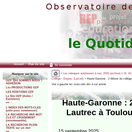
Accueil
Plan du site
Se connecter
>
Les rubriques antérieures à nov. 2025 (archive)
>
IX- A
Naviguer sur le site
Collège - Dispos. (Laïcité)
> Haute-Garonne : 2 élèves du collèg
OZP. QUI SOMMES NOUS ?
ADHESION
Voir à gauche les mots-clés liés à cet article
Les PRODUCTIONS OZP
LES POSITIONS OZP
Le Site OZP (Aides /
Evolution)
Haute-Garonne : 
***
L’INDEX DES MOTS-CLES
Lautrec à Toulou
(utile pour commencer)
LA RECHERCHE PAR MOT-
CLE ET CROISEMENT
(recommandée)
LA RECHERCHE PLEIN
TEXTE sur un mot
15 septembre 2025