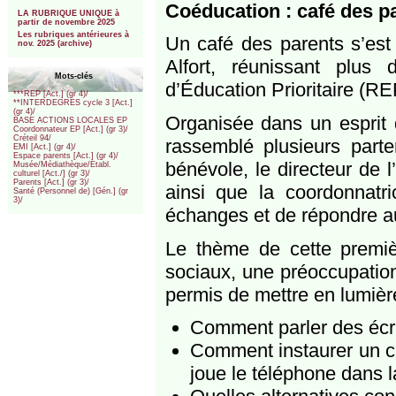
***
Coéducation : café des p
LA RUBRIQUE UNIQUE à
partir de novembre 2025
Les rubriques antérieures à
Un café des parents s’est 
nov. 2025 (archive)
Alfort, réunissant plus
Mots-clés
d’Éducation Prioritaire (RE
***REP [Act.] (gr 4)/
**INTERDEGRES cycle 3 [Act.]
(gr 4)/
Organisée dans un esprit 
BASE ACTIONS LOCALES EP
Coordonnateur EP [Act.] (gr 3)/
Créteil 94/
rassemblé plusieurs parte
EMI [Act.] (gr 4)/
Espace parents [Act.] (gr 4)/
bénévole, le directeur de 
Musée/Médiathèque/Etabl.
culturel [Act./] (gr 3)/
Parents [Act.] (gr 3)/
ainsi que la coordonnatr
Santé (Personnel de) [Gén.] (gr
3)/
échanges et de répondre au
Le thème de cette premièr
sociaux, une préoccupation
permis de mettre en lumièr
Comment parler des écr
Comment instaurer un ca
joue le téléphone dans l