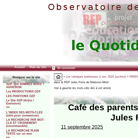
Accueil
Plan du site
Se connecter
>
Les rubriques antérieures à nov. 2025 (archive)
>
PARENT
Naviguer sur le site
dans le REP Jules Ferry de Maisons-Alfort
OZP. QUI SOMMES NOUS ?
ADHESION
Voir à gauche les mots-clés liés à cet article
Les PRODUCTIONS OZP
LES POSITIONS OZP
Le Site OZP (Aides /
Evolution)
Café des parents
***
L’INDEX DES MOTS-CLES
Jules 
(utile pour commencer)
LA RECHERCHE PAR MOT-
CLE ET CROISEMENT
11 septembre 2025
(recommandée)
LA RECHERCHE PLEIN
TEXTE sur un mot