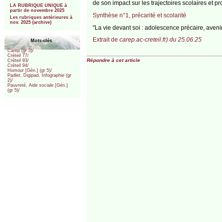
de son impact sur les trajectoires scolaires et pr
LA RUBRIQUE UNIQUE à
partir de novembre 2025
Synthèse n°1, précarité et scolarité
Les rubriques antérieures à
nov. 2025 (archive)
"La vie devant soi : adolescence précaire, avenir
Extrait de
carep.ac-creteil.fr) du 25.06.25
Mots-clés
Carep (gr 3)/
Créteil 77/
Répondre à cet article
Créteil 93/
Créteil 94/
Humour [Gén.] (gr 5)/
Padlet, Digipad, Infographie (gr
2)/
Pauvreté, Aide sociale [Gén.]
(gr 5)/