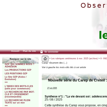
Accueil
Plan du site
Se connecter
>
Les rubriques antérieures à nov. 2025 (archive)
>
II- IN
Naviguer sur le site
Carep" résument des (…)
OZP. QUI SOMMES NOUS ?
ADHESION
Voir à gauche les mots-clés liés à cet article
Les PRODUCTIONS OZP
LES POSITIONS OZP
Le Site OZP (Aides /
Evolution)
Nouvelle série du Carep de Créteil
***
L’INDEX DES MOTS-CLES
27 juin 2025
(utile pour commencer)
LA RECHERCHE PAR MOT-
CLE ET CROISEMENT
Synthese n°1 : "La vie devant soi : adolescenc
(recommandée)
25 / 06 / 2025
LA RECHERCHE PLEIN
TEXTE sur un mot
Cette synthèse du Carep vous propose, en cinq p
***