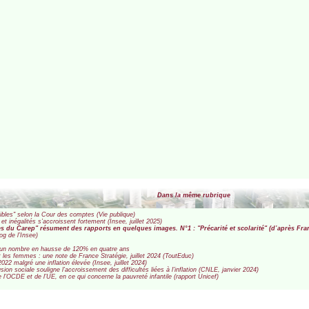
Dans la même rubrique
lisibles" selon la Cour des comptes (Vie publique)
t inégalités s’accroissent fortement (Insee, juillet 2025)
s du Carep" résument des rapports en quelques images. N°1 : "Précarité et scolarité" (d’après Franc
og de l’Insee)
, un nombre en hausse de 120% en quatre ans
t les femmes : une note de France Stratégie, juillet 2024 (ToutEduc)
22 malgré une inflation élevée (Insee, juillet 2024)
usion sociale souligne l’accroissement des difficultés liées à l’inflation (CNLE, janvier 2024)
 l’OCDE et de l’UE, en ce qui concerne la pauvreté infantile (rapport Unicef)