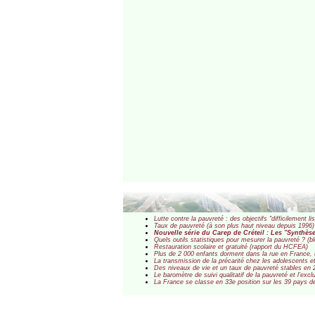
Lutte contre la pauvreté : des objectifs "difficilement 
Taux de pauvreté (à son plus haut niveau depuis 1996) e
Nouvelle série du Carep de Créteil : Les "Synthèse
Quels outils statistiques pour mesurer la pauvreté ? (bl
Restauration scolaire et gratuité (rapport du HCFEA)
Plus de 2 000 enfants dorment dans la rue en France
La transmission de la précarité chez les adolescents e
Des niveaux de vie et un taux de pauvreté stables en 20
Le baromètre de suivi qualitatif de la pauvreté et l’excl
La France se classe en 33e position sur les 39 pays de