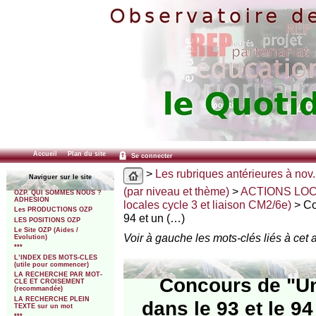
Accueil
Plan du site
Se connecter
>
Les rubriques antérieures à nov.
Naviguer sur le site
(par niveau et thème)
>
ACTIONS LO
OZP. QUI SOMMES NOUS ?
ADHESION
locales cycle 3 et liaison CM2/6e)
> Co
Les PRODUCTIONS OZP
94 et un (…)
LES POSITIONS OZP
Le Site OZP (Aides /
Voir à gauche les mots-clés liés à cet a
Evolution)
***
L’INDEX DES MOTS-CLES
(utile pour commencer)
LA RECHERCHE PAR MOT-
Concours de "Un
CLE ET CROISEMENT
(recommandée)
LA RECHERCHE PLEIN
dans le 93 et le 9
TEXTE sur un mot