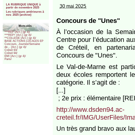
***
LA RUBRIQUE UNIQUE à
30 mai 2025
partir de novembre 2025
Les rubriques antérieures à
nov. 2025 (archive)
Concours de "Unes"
Mots-clés
À l’occasion de la Semai
***REP [Act.] (gr 4)/
***REP+ [Act.] (gr 4)/
Centre pour l’éducation au
**COLLEGE [Act.] (gr 4)/
BASE ACTIONS LOCALES EP
Concours, Journée/Semaine
de Créteil, en partenar
de... [Act.] (gr 4)/
Créteil 93/
Concours de "Unes".
Créteil 94/
EMI [Act.] (gr 4)/
Paris/
Le Val-de-Marne est parti
deux écoles remportent le
catégorie. Il s’agit de :
[...]
; 2e prix : élémentaire [R
http://www.dsden94.ac-
creteil.fr/IMG/UserFiles
Un très grand bravo aux laur