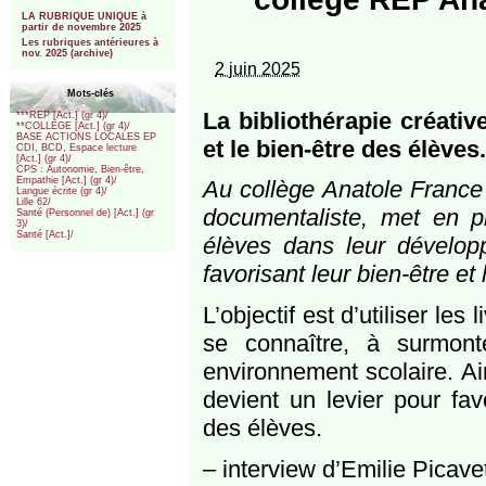
***
LA RUBRIQUE UNIQUE à
partir de novembre 2025
Les rubriques antérieures à
nov. 2025 (archive)
2 juin 2025
Mots-clés
La bibliothérapie créati
***REP [Act.] (gr 4)/
**COLLEGE [Act.] (gr 4)/
BASE ACTIONS LOCALES EP
et le bien-être des élèves.
CDI, BCD, Espace lecture
[Act.] (gr 4)/
CPS : Autonomie, Bien-être,
Empathie [Act.] (gr 4)/
Au collège Anatole France
Langue écrite (gr 4)/
Lille 62/
documentaliste, met en pl
Santé (Personnel de) [Act.] (gr
3)/
Santé [Act.]/
élèves dans leur développ
favorisant leur bien-être et 
L’objectif est d’utiliser l
se connaître, à surmonte
environnement scolaire. Ain
devient un levier pour fa
des élèves.
– interview d’Emilie Picave