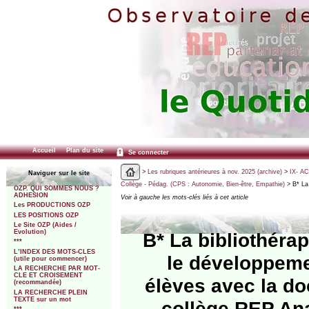
Accueil
Plan du site
Se connecter
>
Les rubriques antérieures à nov. 2025 (archive)
>
IX- A
Naviguer sur le site
Collège - Pédag. (CPS : Autonomie, Bien-être, Empathie)
> B* La 
OZP. QUI SOMMES NOUS ?
ADHESION
Voir à gauche les mots-clés liés à cet article
Les PRODUCTIONS OZP
LES POSITIONS OZP
Le Site OZP (Aides /
Evolution)
B* La bibliothérapi
***
L’INDEX DES MOTS-CLES
le développemen
(utile pour commencer)
LA RECHERCHE PAR MOT-
CLE ET CROISEMENT
élèves avec la do
(recommandée)
LA RECHERCHE PLEIN
TEXTE sur un mot
collège REP An