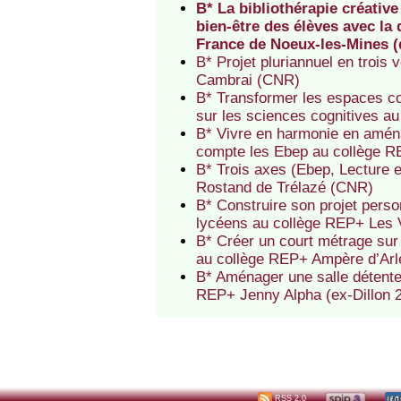
B* La bibliothérapie créative
bien-être des élèves avec la
France de Noeux-les-Mines (
B* Projet pluriannuel en trois
Cambrai (CNR)
B* Transformer les espaces co
sur les sciences cognitives 
B* Vivre en harmonie en aména
compte les Ebep au collège R
B* Trois axes (Ebep, Lecture 
Rostand de Trélazé (CNR)
B* Construire son projet perso
lycéens au collège REP+ Les
B* Créer un court métrage sur l
au collège REP+ Ampère d’Ar
B* Aménager une salle détente 
REP+ Jenny Alpha (ex-Dillon 
RSS 2.0