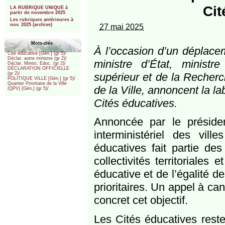
***
Cit
LA RUBRIQUE UNIQUE à
partir de novembre 2025
Les rubriques antérieures à
nov. 2025 (archive)
27 mai 2025
Mots-clés
À l’occasion d’un déplacem
Cité éducative [Gén.] (gr 5)/
Déclar. autre ministre (gr 2)/
ministre d’État, ministr
Déclar. Minist. Educ. (gr 2)/
DÉCLARATION OFFICIELLE
supérieur et de la Recherc
(gr 2)/
POLITIQUE VILLE [Gén.] (gr 5)/
Quartier Prioritaire de la Ville
de la Ville, annoncent la l
(QPV) [Gén.] (gr 5)/
Cités éducatives.
Annoncée par le préside
interministériel des vill
éducatives fait partie des
collectivités territoriales
éducative et de l’égalité d
prioritaires. Un appel à ca
concret cet objectif.
Les Cités éducatives rest