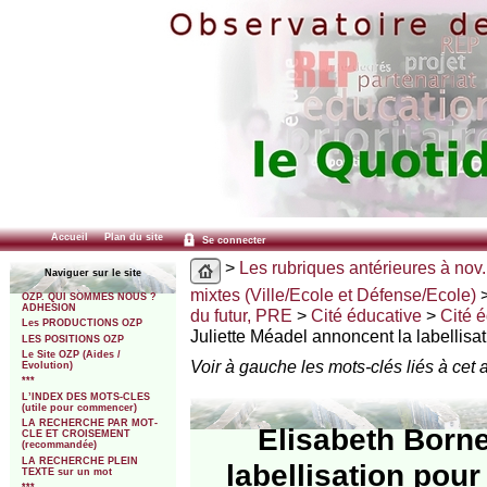
Accueil
Plan du site
Se connecter
>
Les rubriques antérieures à nov.
Naviguer sur le site
mixtes (Ville/Ecole et Défense/Ecole)
OZP. QUI SOMMES NOUS ?
ADHESION
du futur, PRE
>
Cité éducative
>
Cité é
Les PRODUCTIONS OZP
Juliette Méadel annoncent la labellisa
LES POSITIONS OZP
Le Site OZP (Aides /
Voir à gauche les mots-clés liés à cet a
Evolution)
***
L’INDEX DES MOTS-CLES
(utile pour commencer)
LA RECHERCHE PAR MOT-
Elisabeth Borne
CLE ET CROISEMENT
(recommandée)
LA RECHERCHE PLEIN
labellisation pou
TEXTE sur un mot