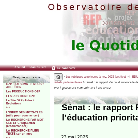
Accueil
Plan du site
Se connecter
>
Les rubriques antérieures à nov. 2025 (archive)
>
I- ED
Naviguer sur le site
débats parlementaires
> Sénat : le rapport Paccaud annonce le dét
OZP. QUI SOMMES NOUS ?
ADHESION
Voir à gauche les mots-clés liés à cet article
Les PRODUCTIONS OZP
LES POSITIONS OZP
Le Site OZP (Aides /
Evolution)
Sénat : le rapport
***
L’INDEX DES MOTS-CLES
l’éducation priori
(utile pour commencer)
LA RECHERCHE PAR MOT-
CLE ET CROISEMENT
(recommandée)
LA RECHERCHE PLEIN
TEXTE sur un mot
23 mai 2025