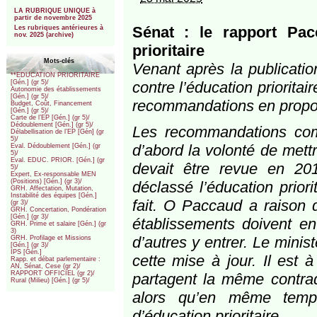
***
LA RUBRIQUE UNIQUE à
partir de novembre 2025
Sénat : le rapport Pac
Les rubriques antérieures à
nov. 2025 (archive)
prioritaire
Mots-clés
Venant après la publicati
**EDUCATION PRIORITAIRE
contre l’éducation priorita
[Gén.] (gr 5)/
Autonomie des établissements
[Gén.] (gr 5)/
recommandations en proposa
Budget, Coût, Financement
[Gén.] (gr 5)/
Carte de l’EP [Gén.] (gr 5)/
Dédoublement [Gén.] (gr 5)/
Les recommandations co
Délabellisation de l’EP [Gén] (gr
5)/
d’abord la volonté de mettre
Eval. Dédoublement [Gén.] (gr
5)/
Eval. EDUC. PRIOR. [Gén.] (gr
devait être revue en 2
5)/
Expert, Ex-responsable MEN
(Positions) [Gén.] (gr 3)/
déclassé l’éducation priorit
GRH. Affectation, Mutation,
Instabilité des équipes [Gén.]
fait. O Paccaud a raison d
(gr 3)/
GRH. Concertation, Pondération
[Gén.] (gr 3)/
établissements doivent en
GRH. Prime et salaire [Gén.] (gr
3)
d’autres y entrer. Le minist
GRH. Profilage et Missions
[Gén.] (gr 3)/
IPS [Gén.]
cette mise à jour. Il est
Rapp. et débat parlementaire :
AN, Sénat, Cese (gr 2)/
RAPPORT OFFICIEL (gr 2)/
partagent la même contrad
Rural (Milieu) [Gén.] (gr 5)/
alors qu’en même temps
d’éducation prioritaire.