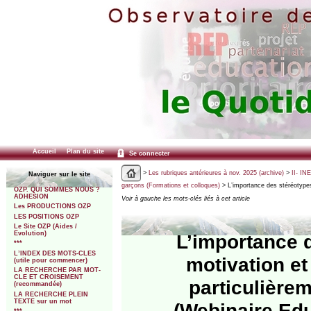
Accueil
Plan du site
Se connecter
>
Les rubriques antérieures à nov. 2025 (archive)
>
II- IN
Naviguer sur le site
garçons (Formations et colloques)
> L’importance des stéréotypes
OZP. QUI SOMMES NOUS ?
ADHESION
Voir à gauche les mots-clés liés à cet article
Les PRODUCTIONS OZP
LES POSITIONS OZP
Le Site OZP (Aides /
Evolution)
L’importance 
***
L’INDEX DES MOTS-CLES
motivation et 
(utile pour commencer)
LA RECHERCHE PAR MOT-
CLE ET CROISEMENT
particulière
(recommandée)
LA RECHERCHE PLEIN
TEXTE sur un mot
(Webinaire Edu