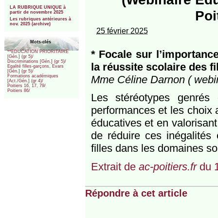
***
LA RUBRIQUE UNIQUE à
Poi
partir de novembre 2025
Les rubriques antérieures à
nov. 2025 (archive)
25 février 2025
Mots-clés
* Focale sur l’importanc
**EDUCATION PRIORITAIRE
[Gén.] (gr 5)/
Discriminations [Gén.] (gr 5)/
la réussite scolaire des fi
Egalité filles-garçons, Evars
[Gén.] (gr 5)/
Mme Céline Darnon ( webina
Formations académiques
[Act./Gén.] (gr 4)/
Poitiers 16, 17, 79/
Poitiers 86/
Les stéréotypes genrés 
performances et les choix 
éducatives et en valorisant
de réduire ces inégalités 
filles dans les domaines s
Extrait de
ac-poitiers.fr
du 1
Répondre à cet article