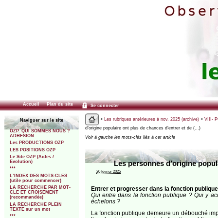
Accueil
Plan du site
Se connecter
>
Les rubriques antérieures à nov. 2025 (archive)
>
VIII- 
Naviguer sur le site
d’origine populaire ont plus de chances d’entrer et de (…)
OZP. QUI SOMMES NOUS ?
ADHESION
Voir à gauche les mots-clés liés à cet article
Les PRODUCTIONS OZP
LES POSITIONS OZP
Le Site OZP (Aides /
Evolution)
Les personnes d’origine popula
***
20 février 2025
L’INDEX DES MOTS-CLES
(utile pour commencer)
LA RECHERCHE PAR MOT-
Entrer et progresser dans la fonction publique
CLE ET CROISEMENT
Qui entre dans la fonction publique ? Qui y a
(recommandée)
échelons ?
LA RECHERCHE PLEIN
TEXTE sur un mot
La fonction publique demeure un débouché impor
***