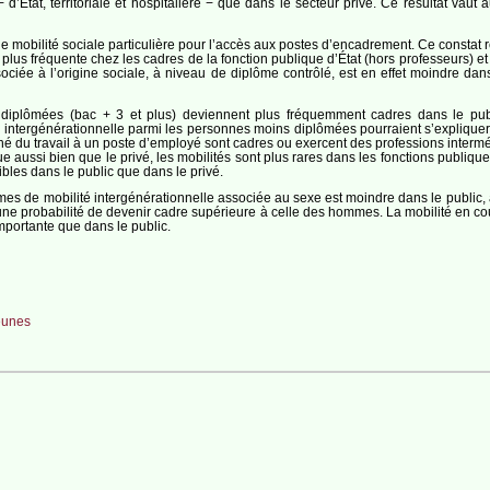
 − d’État, territoriale et hospitalière − que dans le secteur privé. Ce résultat v
mobilité sociale particulière pour l’accès aux postes d’encadrement. Ce constat refl
lus fréquente chez les cadres de la fonction publique d’État (hors professeurs) et 
ciée à l’origine sociale, à niveau de diplôme contrôlé, est en effet moindre dans l
s diplômées (bac + 3 et plus) deviennent plus fréquemment cadres dans le publ
 intergénérationnelle parmi les personnes moins diplômées pourraient s’expliquer p
 du travail à un poste d’employé sont cadres ou exercent des professions intermédia
que aussi bien que le privé, les mobilités sont plus rares dans les fonctions publiqu
aibles dans le public que dans le privé.
mes de mobilité intergénérationnelle associée au sexe est moindre dans le public, 
ne probabilité de devenir cadre supérieure à celle des hommes. La mobilité en cou
importante que dans le public.
jeunes