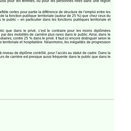
aut aussi pour les femmes, ou pour les personnes nées dans une région
ète certes pour partie la différence de structure de l’emploi entre les
de la fonction publique territoriale (autour de 25 %) que chez ceux du
e public – en particulier dans les fonctions publiques territoriale et
ic que dans le privé, c’est le contraire pour les moins diplômées
ar des mobilités de carrière plus rares dans le public. Ainsi, dans le
ires, contre 25 % dans le privé. Il faut ici encore distinguer selon le
es territoriale et hospitalière. Néanmoins, les inégalités de progression
à niveau de diplôme contrôlé, pour l’accès au statut de cadre. Dans la
rs de carrière est presque aussi fréquente dans le public que dans le