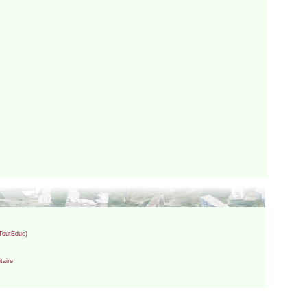
(ToutEduc)
taire