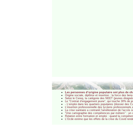
Les personnes d’origine populaire ont plus de cha
Origine sociale, diplôme et insertion : la force des lie
Selon le Cereq, la catégorie des NEET (jeunes éloignés
Le “Contrat d’engagement jeune“, qui touche 30% de je
- L’emploi dans les quartiers populaires (dossier des 
L’insertion professionnelle des lycéens professionnels
La crise sanitaire a contrarié l’amélioration de l’accè
"Une cartographie des compétences par métiers" : un out
Relation entre formation et emploi : quand la compéte
L’Ocde estime que les effets de la crise du Covid rend