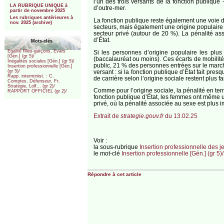
l’un des trois versants de la fonction publique
LA RUBRIQUE UNIQUE à
d’outre-mer.
partir de novembre 2025
Les rubriques antérieures à
La fonction publique reste également une voie de 
nov. 2025 (archive)
secteurs, mais également une origine populaire p
secteur privé (autour de 20 %). La pénalité asso
d’État.
Mots-clés
Egalité filles-garçons, Evars
Si les personnes d’origine populaire les plu
[Gén.] (gr 5)/
(baccalauréat ou moins). Ces écarts de mobilité
Inégalités sociales [Gén.] (gr 5)/
public, 21 % des personnes entrées sur le marché
Insertion professionnelle [Gén.]
versant : si la fonction publique d’État fait pres
(gr 5)/
Rapp. interminist. : C.
de carrière selon l’origine sociale restent plus f
Comptes, Défenseur, Fr.
Stratégie, Lolf... (gr 2)/
Comme pour l’origine sociale, la pénalité en ter
RAPPORT OFFICIEL (gr 2)/
fonction publique d’État, les femmes ont même u
privé, où la pénalité associée au sexe est plus 
Extrait de
strategie.gouv.fr
du 13.02.25
Voir :
la sous-rubrique
Insertion professionnelle des 
le mot-clé
Insertion professionnelle [Gén.] (gr 5)/
Répondre à cet article