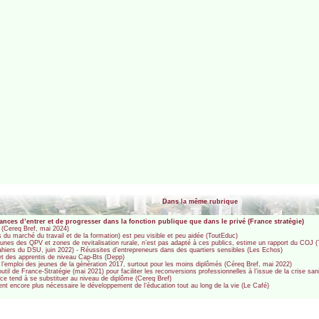
Dans la même rubrique
nces d’entrer et de progresser dans la fonction publique que dans le privé (France stratégie)
ns (Cereq Bref, mai 2024)
 du marché du travail et de la formation) est peu visible et peu aidée (ToutEduc)
unes des QPV et zones de revitalisation rurale, n’est pas adapté à ces publics, estime un rapport du COJ 
Cahiers du DSU, juin 2022) - Réussites d’entrepreneurs dans des quartiers sensibles (Les Echos)
 et des apprentis de niveau Cap-Bts (Depp)
s à l’emploi des jeunes de la génération 2017, surtout pour les moins diplômés (Céreq Bref, mai 2022)
il de France-Stratégie (mai 2021) pour faciliter les reconversions professionnelles à l’issue de la crise sani
nce tend à se substituer au niveau de diplôme (Cereq Bref)
ent encore plus nécessaire le développement de l’éducation tout au long de la vie (Le Café)