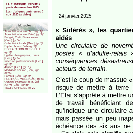
***
LA RUBRIQUE UNIQUE à
partir de novembre 2025
Les rubriques antérieures à
nov. 2025 (archive)
24 janvier 2025
Mots-clés
« Sidérés », les quarti
Association locale (Act.) (gr 3)/
Association locale (Gén.) (gr 3)/
aidés
Budget, Coût, Financement
[Gén.] (gr 5)/
Une circulaire de novem
Collectivité locale [Gén.] (gr 3)/
Déclar. Minist. Ville (gr 2)/
DÉCLARATION OFFICIELLE
postes « d’adulte-relais
(gr 2)/
Egalité filles-garçons, Evars
[Gén.] (gr 5)/
conséquences désastreuses
Insertion professionnelle [Gén.]
(gr 5)/
acteurs de terrain.
Jeunes [Gén.] (gr. 5)/
Médiation sociale [Gén.] (gr
3)/<50
Parents [Gén.] (gr 3)/
C’est le coup de massue « d
POLITIQUE VILLE [Gén.] (gr 5)/
Quartier Prioritaire de la Ville
(QPV) [Gén.] (gr 5)/
risque de mettre à terre 
TEXTE OFFICIEL (gr 2)/
L’Etat s’apprête à mettre u
de travail bénéficiant 
qu’indique une circulaire
mais passée un peu inaper
échéance des six ans ne p