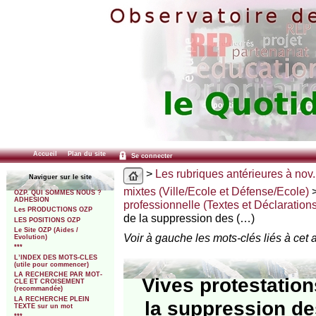
Accueil
Plan du site
Se connecter
>
Les rubriques antérieures à nov.
Naviguer sur le site
mixtes (Ville/Ecole et Défense/Ecole)
OZP. QUI SOMMES NOUS ?
ADHESION
professionnelle (Textes et Déclarations 
Les PRODUCTIONS OZP
de la suppression des (…)
LES POSITIONS OZP
Le Site OZP (Aides /
Voir à gauche les mots-clés liés à cet a
Evolution)
***
L’INDEX DES MOTS-CLES
(utile pour commencer)
LA RECHERCHE PAR MOT-
Vives protestation
CLE ET CROISEMENT
(recommandée)
LA RECHERCHE PLEIN
la suppression de
TEXTE sur un mot