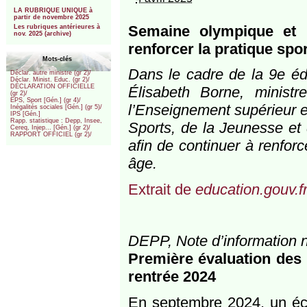
***
LA RUBRIQUE UNIQUE à
partir de novembre 2025
Semaine olympique et 
Les rubriques antérieures à
nov. 2025 (archive)
renforcer la pratique spo
Mots-clés
Dans le cadre de la 9e éd
Déclar. autre ministre (gr 2)/
Déclar. Minist. Educ. (gr 2)/
DÉCLARATION OFFICIELLE
Élisabeth Borne, ministre
(gr 2)/
EPS, Sport [Gén.] (gr 4)/
l’Enseignement supérieur e
Inégalités sociales [Gén.] (gr 5)/
IPS [Gén.]
Rapp. statistique : Depp, Insee,
Sports, de la Jeunesse et
Cereq, Injep... [Gén.] (gr 2)/
RAPPORT OFFICIEL (gr 2)/
afin de continuer à renforc
âge.
Extrait de
education.gouv.f
DEPP, Note d’information n
Première évaluation des 
rentrée 2024
En septembre 2024, un éch