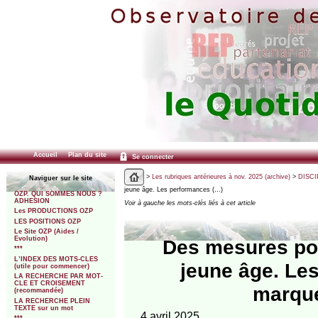
Accueil
Plan du site
Se connecter
>
Les rubriques antérieures à nov. 2025 (archive)
>
DISCI
Naviguer sur le site
jeune âge. Les performances (…)
OZP. QUI SOMMES NOUS ?
ADHESION
Voir à gauche les mots-clés liés à cet article
Les PRODUCTIONS OZP
LES POSITIONS OZP
Le Site OZP (Aides /
Evolution)
Des mesures pou
***
L’INDEX DES MOTS-CLES
jeune âge. Le
(utile pour commencer)
LA RECHERCHE PAR MOT-
CLE ET CROISEMENT
marqué
(recommandée)
LA RECHERCHE PLEIN
TEXTE sur un mot
4 avril 2025