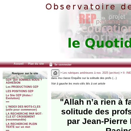
Accueil
Plan du site
Se connecter
>
Les rubriques antérieures à nov. 2025 (archive)
>
II- IN
Naviguer sur le site
dans ma classe Enquête sur la solitude des profs (…)
OZP. QUI SOMMES NOUS ?
ADHESION
Voir à gauche les mots-clés liés à cet article
Les PRODUCTIONS OZP
LES POSITIONS OZP
Le Site OZP (Aides /
Evolution)
"Allah n’a rien à 
***
L’INDEX DES MOTS-CLES
solitude des prof
(utile pour commencer)
LA RECHERCHE PAR MOT-
CLE ET CROISEMENT
par Jean-Pierre 
(recommandée)
LA RECHERCHE PLEIN
TEXTE sur un mot
Racine