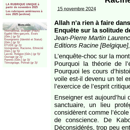
***
LA RUBRIQUE UNIQUE à
partir de novembre 2025
15 novembre 2024
Les rubriques antérieures à
nov. 2025 (archive)
Allah n’a rien à faire da
Mots-clés
Enquête sur la solitude d
International, étranger (Pays)
Egalité filles-garçons, Evars
Jean-Pierre Martin Lauren
[Gén.] (gr 5)/
Enseignants (Identité et Statut)
[Gén.] (gr 3)/
Editions Racine [Belgique],
ETUDE (gr 2)/
Immigration, Racisme, Ethnicité
[Gén.] (gr 5)/
L’enquête-choc sur la mont
Laïcité, Religion [Gén.] (gr 5)/
Ouvrage (gr 2)/
Parents [Gén.] (gr 3)/
Pourquoi la théorie de l’
Témoignage, Portrait (gr 3)/
Pourquoi les cours d’histo
voile est-il devenu un tel 
l’exercice de l’esprit critiqu
Enseigner est aujourd’hui 
sanctuaire, un lieu pro
considèrent comme l’école 
de conscience. De Kabou
Déconsidérés, trop peu en