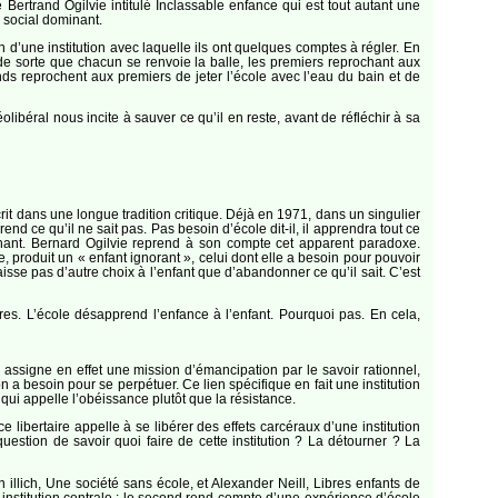
 Bertrand Ogilvie intitulé Inclassable enfance qui est tout autant une
e social dominant.
n d’une institution avec laquelle ils ont quelques comptes à régler. En
 de sorte que chacun se renvoie la balle, les premiers reprochant aux
ds reprochent aux premiers de jeter l’école avec l’eau du bain et de
libéral nous incite à sauver ce qu’il en reste, avant de réfléchir à sa
it dans une longue tradition critique. Déjà en 1971, dans un singulier
rend ce qu’il ne sait pas. Pas besoin d’école dit-il, il apprendra tout ce
chant. Bernard Ogilvie reprend à son compte cet apparent paradoxe.
, produit un « enfant ignorant », celui dont elle a besoin pour pouvoir
aisse pas d’autre choix à l’enfant que d’abandonner ce qu’il sait. C’est
res. L’école désapprend l’enfance à l’enfant. Pourquoi pas. En cela,
i assigne en effet une mission d’émancipation par le savoir rationnel,
n a besoin pour se perpétuer. Ce lien spécifique en fait une institution
qui appelle l’obéissance plutôt que la résistance.
libertaire appelle à se libérer des effets carcéraux d’une institution
uestion de savoir quoi faire de cette institution ? La détourner ? La
illich, Une société sans école, et Alexander Neill, Libres enfants de
institution centrale ; le second rend compte d’une expérience d’école