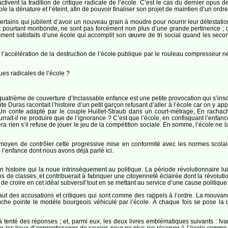
vent la tradition de critique radicale de l’école. C’est le cas du dernier opus de
ole la dénature et l’éteint, afin de pouvoir finaliser son projet de maintien d’un ordr
ertains qui jubilent d’avoir un nouveau grain à moudre pour nourrir leur détestatio
ait pourtant moribonde, ne sont pas forcément non plus d’une grande pertinence ;
ment satisfaits d’une école qui accomplit son œuvre de tri social quand les secon
l’accélération de la destruction de l’école publique par le rouleau compresseur néo
ues radicales de l’école ?
uatrième de couverture d’Inclassable enfance est une petite provocation qui s’inscr
te Duras racontait l’histoire d’un petit garçon refusant d’aller à l’école car on y app
 Un conte adapté par le couple Huillet-Straub dans un court-métrage, En racha
ait-il ne produire que de l’ignorance ? C’est que l’école, en confisquant l’enfance
ra rien s’il refuse de jouer le jeu de la compétition sociale. En somme, l’école ne l
un moyen de contrôler cette progressive mise en conformité avec les normes scolai
de l’enfance dont nous avons déjà parlé ici.
n histoire qui la noue intrinsèquement au politique. La période révolutionnaire lu
s de classes, et contribuerait à fabriquer une citoyenneté éclairée dont la révolutio
e croire en cet idéal subversif tout en se mettant au service d’une cause politique 
aut des accusations et critiques qui sont comme des rappels à l’ordre. La mouvance 
uche pointe le modèle bourgeois véhiculé par l’école. À chaque fois se pose la q
tenté des réponses ; et, parmi eux, les deux livres emblématiques suivants : Ivan 
les lieux d’apprentissages de savoirs pour ne plus les réserver à l’école comme 