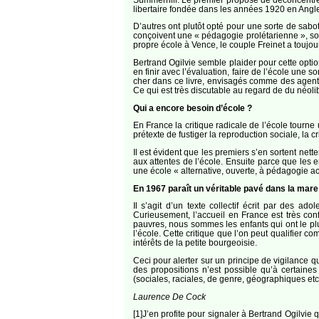
libertaire fondée dans les années 1920 en Anglete
D’autres ont plutôt opté pour une sorte de sabot
conçoivent une « pédagogie prolétarienne », souci
propre école à Vence, le couple Freinet a toujours
Bertrand Ogilvie semble plaider pour cette optio
en finir avec l’évaluation, faire de l’école une 
cher dans ce livre, envisagés comme des agents 
Ce qui est très discutable au regard de du néolib
Qui a encore besoin d’école ?
En France la critique radicale de l’école tourn
prétexte de fustiger la reproduction sociale, la cr
Il est évident que les premiers s’en sortent net
aux attentes de l’école. Ensuite parce que les 
une école « alternative, ouverte, à pédagogie ac
En 1967 paraît un véritable pavé dans la mare e
Il s’agit d’un texte collectif écrit par des 
Curieusement, l’accueil en France est très con
pauvres, nous sommes les enfants qui ont le plus
l’école. Cette critique que l’on peut qualifier c
intérêts de la petite bourgeoisie.
Ceci pour alerter sur un principe de vigilance qu
des propositions n’est possible qu’à certaines c
(sociales, raciales, de genre, géographiques etc.
Laurence De Cock
[1]J’en profite pour signaler à Bertrand Ogilvi