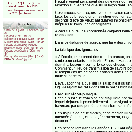
Régulièrement paraissent des ouvrages qui réacti
LA RUBRIQUE UNIQUE à
réflexion sur l’enfance que sur la façon dont l’éc
partir de novembre 2025
Les rubriques antérieures à
Ces critiques sont reçues avec délectation par c
nov. 2025 (archive)
face, les défenses d’une institution que l’on s
seconds d’être de vieux antiquaires inconsciem
mépriser le travail des enseignants.
Mots-clés
Chercheur [Gén.] (Positions) (gr
À ceci s’ajoute une coordonnée conjoncturelle : 
3)/
refondation.
Historique de... (gr 2)/
Inégalités sociales [Gén.] (gr 5)/
Dans ce dialogue de sourds, que faire des critiq
Militant (Positions) [Gén.] (gr 3)/
Pédag. alternative, Pédag.
institutionnelle [Gén.] (gr 4)/<50
La fabrique des ignorants
Pédag. coopérative [Gén.] (gr
4)/
« À l’école, on apprend rien » … La phrase, en q
Pédag. Montessori [Gén.] (gr 4)/
PEDAG. [Gén.] (gr 4)/
conte pour enfants intitulé Ah ! Ernesto, Margueri
dont il a besoin « par la force des choses ».
Comment un lieu de transmission de savoirs pourr
le remplir ensuite de connaissances dont il ne fe
toute sa perversion.
L’évaluationnite aiguë qui la saisit n’est qu’
Ogilvie rejoint les réflexions sur la politisation 
Haro sur l’école publique
L’école publique française est singulière par so
lequel déjouerait potentiellement les assignation
traversée par une perpétuelle tension : sommée d
Depuis plus de deux siècles, cette tension lui v
inféodée à l’État ; et plus généralement, la ga
déserter ?
Des best-sellers dans les années 1970 ont déjà 
Summerhill. Le premier propose de déconcentrer 