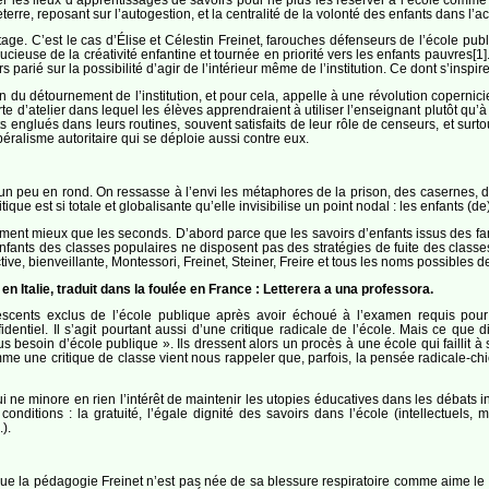
rre, reposant sur l’autogestion, et la centralité de la volonté des enfants dans l’a
age. C’est le cas d’Élise et Célestin Freinet, farouches défenseurs de l’école publi
euse de la créativité enfantine et tournée en priorité vers les enfants pauvres[1]. 
 parié sur la possibilité d’agir de l’intérieur même de l’institution. Ce dont s’inspir
n du détournement de l’institution, et pour cela, appelle à une révolution coperni
sorte d’atelier dans lequel les élèves apprendraient à utiliser l’enseignant plutôt 
englués dans leurs routines, souvent satisfaits de leur rôle de censeurs, et sur
éralisme autoritaire qui se déploie aussi contre eux.
e un peu en rond. On ressasse à l’envi les métaphores de la prison, des casernes, 
itique est si totale et globalisante qu’elle invisibilise un point nodal : les enfants 
tement mieux que les seconds. D’abord parce que les savoirs d’enfants issus des fami
enfants des classes populaires ne disposent pas des stratégies de fuite des classe
tive, bienveillante, Montessori, Freinet, Steiner, Freire et tous les noms possibles
n Italie, traduit dans la foulée en France : Letterera a una professora.
adolescents exclus de l’école publique après avoir échoué à l’examen requis po
fidentiel. Il s’agit pourtant aussi d’une critique radicale de l’école. Mais ce q
 besoin d’école publique ». Ils dressent alors un procès à une école qui faillit à s
omme une critique de classe vient nous rappeler que, parfois, la pensée radicale-chic
i ne minore en rien l’intérêt de maintenir les utopies éducatives dans les débats in
onditions : la gratuité, l’égale dignité des savoirs dans l’école (intellectuels, 
).
e que la pédagogie Freinet n’est pas née de sa blessure respiratoire comme aime le