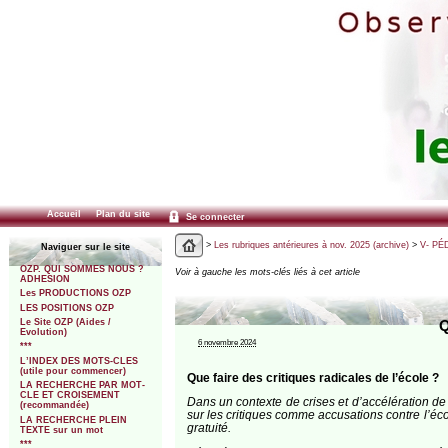
Accueil
Plan du site
Se connecter
>
Les rubriques antérieures à nov. 2025 (archive)
>
V- PÉ
Naviguer sur le site
OZP. QUI SOMMES NOUS ?
Voir à gauche les mots-clés liés à cet article
ADHESION
Les PRODUCTIONS OZP
LES POSITIONS OZP
Le Site OZP (Aides /
Q
Evolution)
6 novembre 2024
***
L’INDEX DES MOTS-CLES
(utile pour commencer)
Que faire des critiques radicales de l’école ?
LA RECHERCHE PAR MOT-
CLE ET CROISEMENT
Dans un contexte de crises et d’accélération de l
(recommandée)
sur les critiques comme accusations contre l’éco
LA RECHERCHE PLEIN
gratuité.
TEXTE sur un mot
***