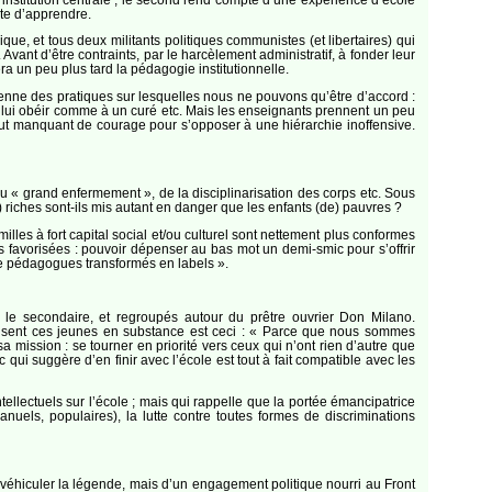
cte d’apprendre.
que, et tous deux militants politiques communistes (et libertaires) qui
Avant d’être contraints, par le harcèlement administratif, à fonder leur
era un peu plus tard la pédagogie institutionnelle.
cienne des pratiques sur lesquelles nous ne pouvons qu’être d’accord :
qu’à lui obéir comme à un curé etc. Mais les enseignants prennent un peu
tout manquant de courage pour s’opposer à une hiérarchie inoffensive.
du « grand enfermement », de la disciplinarisation des corps etc. Sous
(de) riches sont-ils mis autant en danger que les enfants (de) pauvres ?
lles à fort capital social et/ou culturel sont nettement plus conformes
s favorisées : pouvoir dépenser au bas mot un demi-smic pour s’offrir
 de pédagogues transformés en labels ».
ur le secondaire, et regroupés autour du prêtre ouvrier Don Milano.
ue disent ces jeunes en substance est ceci : « Parce que nous sommes
a mission : se tourner en priorité vers ceux qui n’ont rien d’autre que
 qui suggère d’en finir avec l’école est tout à fait compatible avec les
tellectuels sur l’école ; mais qui rappelle que la portée émancipatrice
manuels, populaires), la lutte contre toutes formes de discriminations
 véhiculer la légende, mais d’un engagement politique nourri au Front