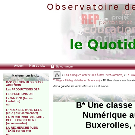
Accueil
Plan du site
Se connecter
>
Les rubriques antérieures à nov. 2025 (archive)
>
IX- A
Naviguer sur le site
Collège - Pédag. (Maths et Sciences)
> B* Une classe aux horai
OZP. QUI SOMMES NOUS ?
ADHESION
Voir à gauche les mots-clés liés à cet article
Les PRODUCTIONS OZP
LES POSITIONS OZP
Le Site OZP (Aides /
Evolution)
B* Une classe
***
L’INDEX DES MOTS-CLES
Numérique a
(utile pour commencer)
LA RECHERCHE PAR MOT-
CLE ET CROISEMENT
Buxerolles, 
(recommandée)
LA RECHERCHE PLEIN
TEXTE sur un mot