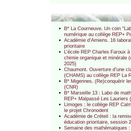
B* La Courneuve. Un coin "Lab
numérique au collège REP+ Po
Académie d’Amiens. 16 laborat
prioritaire
L’école REP Charles Faroux à 
chimie organique et minérale (
2025)
Chaumont. Ouverture d’une cl
(CHAMS) au collège REP La R
B* Migennes. (Re)conquérir l
(CNR)
B* Marseille 13 : Labo de mat
REP+ Malpassé Les Lauriers
Limoges : le collège REP Ca
le projet Chronodent
Académie de Créteil : la rem
éducation prioritaire, session 
Semaine des mathématiques : e