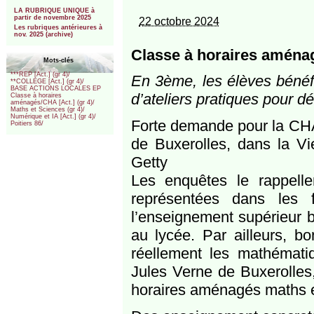
***
LA RUBRIQUE UNIQUE à
partir de novembre 2025
22 octobre 2024
Les rubriques antérieures à
nov. 2025 (archive)
Classe à horaires aménag
Mots-clés
***REP [Act.] (gr 4)/
En 3ème, les élèves bénéfi
**COLLEGE [Act.] (gr 4)/
BASE ACTIONS LOCALES EP
d’ateliers pratiques pour d
Classe à horaires
aménagés/CHA [Act.] (gr 4)/
Maths et Sciences (gr 4)/
Numérique et IA [Act.] (gr 4)/
Forte demande pour la CH
Poitiers 86/
de Buxerolles, dans la Vi
Getty
Les enquêtes le rappellen
représentées dans les f
l’enseignement supérieur b
au lycée. Par ailleurs, b
réellement les mathématiq
Jules Verne de Buxerolles
horaires aménagés maths