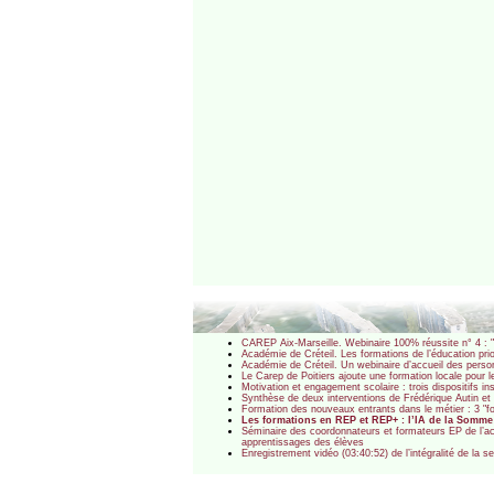
CAREP Aix-Marseille. Webinaire 100% réussite n° 4 : "D
Académie de Créteil. Les formations de l’éducation pri
Académie de Créteil. Un webinaire d’accueil des pers
Le Carep de Poitiers ajoute une formation locale pour l
Motivation et engagement scolaire : trois dispositifs i
Synthèse de deux interventions de Frédérique Autin et S
Formation des nouveaux entrants dans le métier : 3 "f
Les formations en REP et REP+ : l’IA de la Somm
Séminaire des coordonnateurs et formateurs EP de l’ac
apprentissages des élèves
Enregistrement vidéo (03:40:52) de l’intégralité de la 