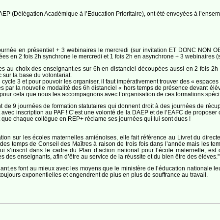
AEP (Délégation Académique à l’Education Prioritaire), ont été envoyées à l’ensem
journée en présentiel + 3 webinaires le mercredi (sur invitation ET DONC NON
pées en 2 fois 2h synchrone le mercredi et 1 fois 2h en asynchrone + 3 webinair
les au choix des enseignant.es sur 6h en distanciel découpées aussi en 2 fois 2h 
 sur la base du volontariat.
 cycle 3 et pour pouvoir les organiser, il faut impérativement trouver des « espac
 par la nouvelle modalité des 6h distanciel « hors temps de présence devant élève
 pour cela que nous les accompagnons avec l’organisation de ces formations spécif
 de 9 journées de formation statutaires qui donnent droit à des journées de récupé
t avec inscription au PAF ! C’est une volonté de la DAEP et de l’EAFC de proposer 
ant que chaque collègue en REP+ réclame ses journées qui lui sont dues !
tion sur les écoles maternelles amiénoises, elle fait référence au Livret du directeur
 des temps de Conseil des Maîtres à raison de trois fois dans l’année mais les tem
qui s’inscrit dans le cadre du Plan d’action national pour l’école maternelle, 
 des enseignants, afin d’être au service de la réussite et du bien être des élèves."
nt.es font au mieux avec les moyens que le ministère de l’éducation nationale leur o
toujours exponentielles et engendrent de plus en plus de souffrance au travail.