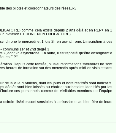
ble des pilotes et coordonnateurs des réseaux /
 OBLIGATOIRE) comme cela existe depuis 2 ans déjà et en REP+ en 1
es (sur invitation ET DONC NON OBLIGATOIRE)
synchrone le mercredi et 1 fois 2h en asynchrone. L’inscription à ces
es » communs 1er et 2nd degré.3
 », dont 2h asynchrone. En outre, il est rappelé qu’être enseignant.e
iques E.P."
ration. Depuis cette rentrée, plusieurs formations statutaires ne sont
ces heures de formation sur des mercredis après-midi en visio et sans
 de la ville d’Amiens, dont les jours et horaires fixés sont indicatifs.
ps dédiés sont bien laissés au choix et aux besoins identifiés par les
est d’inclure ces personnels comme de véritables membres de l’équipe
ctroie. Ils/elles sont sensibles à la réussite et au bien-être de leurs