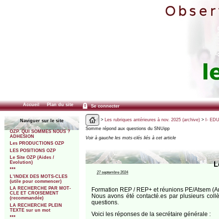
Accueil
Plan du site
Se connecter
>
Les rubriques antérieures à nov. 2025 (archive)
>
I- ED
Naviguer sur le site
Somme répond aux questions du SNUipp
OZP. QUI SOMMES NOUS ?
ADHESION
Voir à gauche les mots-clés liés à cet article
Les PRODUCTIONS OZP
LES POSITIONS OZP
Le Site OZP (Aides /
Evolution)
L
***
27 septembre 2024
L’INDEX DES MOTS-CLES
(utile pour commencer)
LA RECHERCHE PAR MOT-
Formation REP / REP+ et réunions PE/Atsem (Amie
CLE ET CROISEMENT
Nous avons été contacté.es par plusieurs col
(recommandée)
questions.
LA RECHERCHE PLEIN
TEXTE sur un mot
Voici les réponses de la secrétaire générale :
***