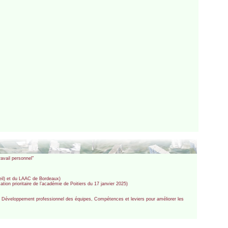
avail personnel"
teil) et du LAAC de Bordeaux)
ion prioritaire de l’académie de Poitiers du 17 janvier 2025)
l, Développement professionnel des équipes, Compétences et leviers pour améliorer les