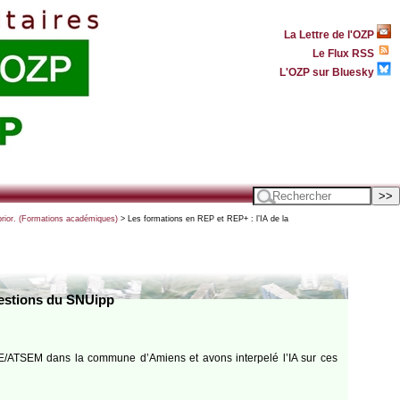
La Lettre de l'OZP
Le Flux RSS
L'OZP sur Bluesky
prior. (Formations académiques)
> Les formations en REP et REP+ : l’IA de la
uestions du SNUipp
PE/ATSEM dans la commune d’Amiens et avons interpelé l’IA sur ces