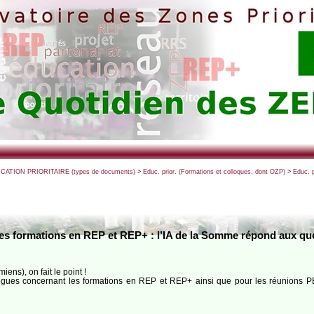
UCATION PRIORITAIRE (types de documents)
>
Educ. prior. (Formations et colloques, dont OZP)
>
Educ. 
es formations en REP et REP+ : l’IA de la Somme répond aux q
ns), on fait le point !
lègues concernant les formations en REP et REP+ ainsi que pour les réunions 