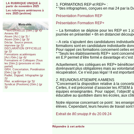
LA RUBRIQUE UNIQUE à
1. FORMATIONS REP et REP+ :
partir de novembre 2025
* "des infographies, conçues en mai 24 par la D
Les rubriques antérieures à
nov. 2025 (archive)
Présentation Formation REP
Présentation Formation REP+
Mots-clés
– La formation se déploie pour les REP en 1 
**MATERNELLE [Gén.] (gr 4)/
Amiens 80/
journée en présentiel + 6h en distanciel décou
Atsem [Act.] (gr 3) /
Atsem [Gén.] (gr 3)/
– A cela s’ajoutent des candidatures individuel
Déclar. Source presse,
formations sont en candidature individuelle donc
interview (gr 2)/
DÉCLARATION OFFICIELLE
Pour rappel ces formations concernent celles en
(gr 2)/
* "Seuls les établissements REP+ sont concernés
Formations académiques
en E.P permet d’être formé.e davantage et c’est
[Act./Gén.] (gr 4)/
Formations et Colloques (Tous
les [Gén.]) (provisoire et très
Actuellement, les collègues en REP+ bénéficient
partiel)
dorénavant plus obligatoires mais au volontaria
GRH. Concertation, Pondération
récupération. Ce n’est pas légal ! Il est import
[Gén.] (gr 3)/
Padlet, Digipad, Infographie (gr
2)/
2. REUNIONS ATSEM/PE A AMIENS
Pilot. académique (gr 5)/
"Concernant la disposition relative à la concerta
Syndicat (Positions) [Gén.] (gr
Certes, il est préconisé d’associer les ATSEM à
3)/
équipes enseignantes. Pour rappel, l’objectif 
éducative au quotidien dans les écoles, aux côtés
Notre réponse concernant ce point : les enseigna
élèves. Cependant, leurs heures de travail sont 
Extrait de
80.snuipp.fr
du 20.09.24
Répondre à cet article