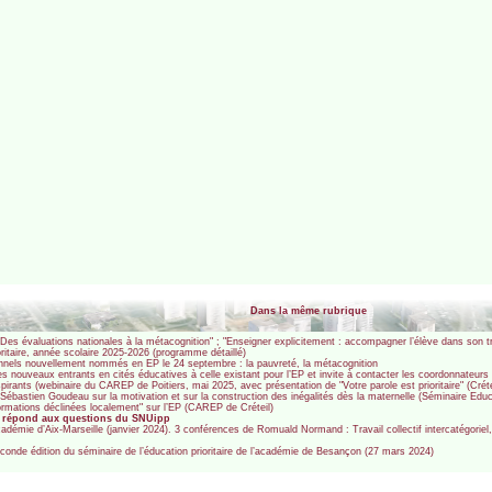
Dans la même rubrique
es évaluations nationales à la métacognition" ; "Enseigner explicitement : accompagner l’élève dans son tr
oritaire, année scolaire 2025-2026 (programme détaillé)
onnels nouvellement nommés en EP le 24 septembre : la pauvreté, la métacognition
es nouveaux entrants en cités éducatives à celle existant pour l’EP et invite à contacter les coordonnateurs
nspirants (webinaire du CAREP de Poitiers, mai 2025, avec présentation de "Votre parole est prioritaire" (Cré
ébastien Goudeau sur la motivation et sur la construction des inégalités dès la maternelle (Séminaire Educat
ormations déclinées localement" sur l’EP (CAREP de Créteil)
e répond aux questions du SNUipp
adémie d’Aix-Marseille (janvier 2024). 3 conférences de Romuald Normand : Travail collectif intercatégorie
seconde édition du séminaire de l’éducation prioritaire de l’académie de Besançon (27 mars 2024)