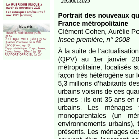
29 août 2024
***
LA RUBRIQUE UNIQUE à
partir de novembre 2025
Les rubriques antérieures à
Portrait des nouveaux quar
nov. 2025 (archive)
France métropolitaine
Mots-clés
Clément Cohen, Aurélie Pot
Pauvreté, Aide sociale [Gén.]
(gr 5)/
Insee première, n° 2008
POLITIQUE VILLE [Gén.] (gr 5)/
Quartier Prioritaire de la Ville
(QPV) [Gén.] (gr 5)/
Rapp. statistique : Depp, Insee,
À la suite de l’actualisation
Cereq, Injep... [Gén.] (gr 2)/
RAPPORT OFFICIEL (gr 2)/
(QPV) au 1er janvier 2
métropolitaine, localisés 
façon très hétérogène sur l
5,3 millions d’habitants d
urbains voisins de ces quart
jeunes : ils ont 35 ans e
urbains. Les ménages y
monoparentales (un mé
environnements urbains), 
présents. Les ménages des 