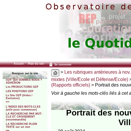
Accueil
Plan du site
Se connecter
>
Les rubriques antérieures à nov.
Naviguer sur le site
mixtes (Ville/Ecole et Défense/Ecole)
OZP. QUI SOMMES NOUS ?
ADHESION
(Rapports officiels)
> Portrait des nouve
Les PRODUCTIONS OZP
LES POSITIONS OZP
Voir à gauche les mots-clés liés à cet a
Le Site OZP (Aides /
Evolution)
***
L’INDEX DES MOTS-CLES
Portrait des nou
(utile pour commencer)
LA RECHERCHE PAR MOT-
CLE ET CROISEMENT
Vil
(recommandée)
LA RECHERCHE PLEIN
TEXTE sur un mot