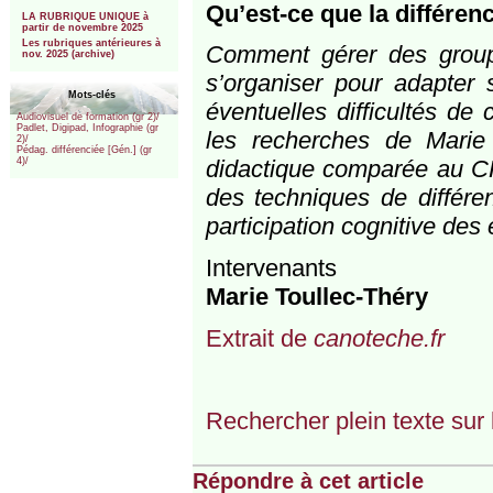
***
Qu’est-ce que la différen
LA RUBRIQUE UNIQUE à
partir de novembre 2025
Les rubriques antérieures à
Comment gérer des grou
nov. 2025 (archive)
s’organiser pour adapter 
Mots-clés
éventuelles difficultés d
Audiovisuel de formation (gr 2)/
Padlet, Digipad, Infographie (gr
les recherches de Marie
2)/
Pédag. différenciée [Gén.] (gr
didactique comparée au C
4)/
des techniques de différen
participation cognitive des 
Intervenants
Marie Toullec-Théry
Extrait de
canoteche.fr
Rechercher plein texte sur 
Répondre à cet article