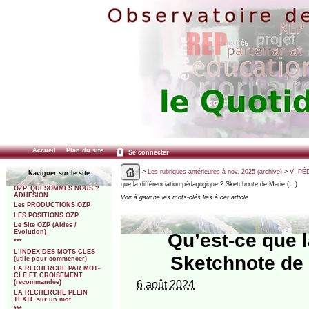
Accueil
Plan du site
Se connecter
>
Les rubriques antérieures à nov. 2025 (archive)
>
V- PÉ
Naviguer sur le site
que la différenciation pédagogique ? Sketchnote de Marie (…)
OZP. QUI SOMMES NOUS ?
ADHESION
Voir à gauche les mots-clés liés à cet article
Les PRODUCTIONS OZP
LES POSITIONS OZP
Le Site OZP (Aides /
Evolution)
Qu’est-ce que l
***
L’INDEX DES MOTS-CLES
Sketchnote de 
(utile pour commencer)
LA RECHERCHE PAR MOT-
CLE ET CROISEMENT
6 août 2024
(recommandée)
LA RECHERCHE PLEIN
TEXTE sur un mot