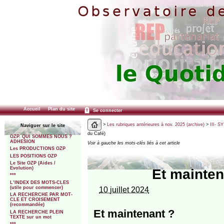
Accueil
Plan du site
Se connecter
>
Les rubriques antérieures à nov. 2025 (archive)
>
III- 
Naviguer sur le site
du Café)
OZP. QUI SOMMES NOUS ?
ADHESION
Voir à gauche les mots-clés liés à cet article
Les PRODUCTIONS OZP
LES POSITIONS OZP
Le Site OZP (Aides /
Evolution)
Et mainten
***
L’INDEX DES MOTS-CLES
(utile pour commencer)
10 juillet 2024
LA RECHERCHE PAR MOT-
CLE ET CROISEMENT
(recommandée)
Et maintenant ?
LA RECHERCHE PLEIN
TEXTE sur un mot