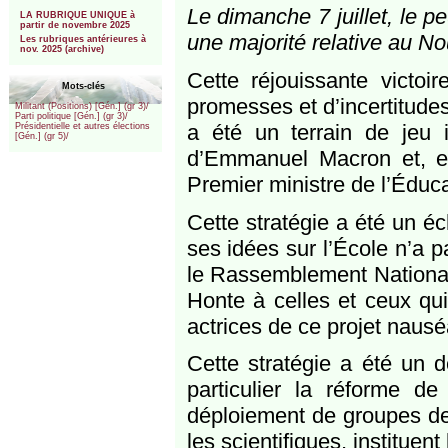
***
Le dimanche 7 juillet, le p
LA RUBRIQUE UNIQUE à
partir de novembre 2025
une majorité relative au N
Les rubriques antérieures à
nov. 2025 (archive)
Cette réjouissante victoir
Mots-clés
promesses et d’incertitude
Militant (Positions) [Gén.] (gr 3)/
Parti politique [Gén.] (gr 3)/
a été un terrain de jeu 
Présidentielle et autres élections
[Gén.] (gr 5)/
d’Emmanuel Macron et, en 
Premier ministre de l’Éduca
Cette stratégie a été un éc
ses idées sur l’École n’a 
le Rassemblement National 
Honte à celles et ceux qui
actrices de ce projet naus
Cette stratégie a été un 
particulier la réforme d
déploiement de groupes de 
les scientifiques, instituen