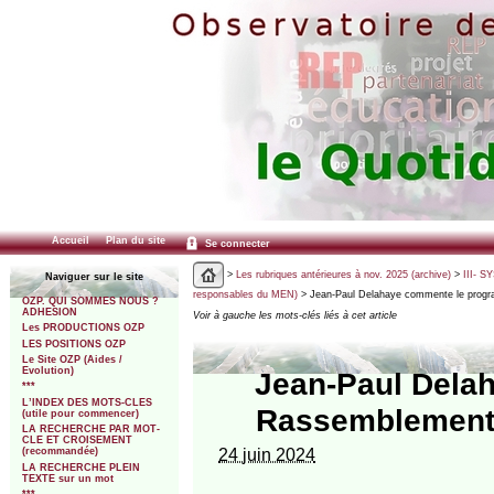
Accueil
Plan du site
Se connecter
>
Les rubriques antérieures à nov. 2025 (archive)
>
III- 
Naviguer sur le site
responsables du MEN)
> Jean-Paul Delahaye commente le progr
OZP. QUI SOMMES NOUS ?
ADHESION
Voir à gauche les mots-clés liés à cet article
Les PRODUCTIONS OZP
LES POSITIONS OZP
Le Site OZP (Aides /
Evolution)
Jean-Paul Dela
***
L’INDEX DES MOTS-CLES
Rassemblement 
(utile pour commencer)
LA RECHERCHE PAR MOT-
CLE ET CROISEMENT
24 juin 2024
(recommandée)
LA RECHERCHE PLEIN
TEXTE sur un mot