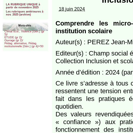
***
LA RUBRIQUE UNIQUE à
partir de novembre 2025
18 juin 2024
Les rubriques antérieures à
nov. 2025 (archive)
Comprendre les micro-
Mots-clés
institution scolaire
Climat scol., Violence [Gén.] (gr
5)/
ETUDE (gr 2)/
Auteur(s) : PEREZ Jean-M
Ouvrage (gr 2)/
Pédag. alternative, Pédag.
institutionnelle [Gén.] (gr 4)/<50
Editeur(s) : Champ social é
Collection Inclusion et scol
Année d’édition : 2024 (pa
Ce livre s’adresse à tous ce
ressentent une tension entr
fait dans les pratiques é
quotidien.
Des valeurs revendiquées 
« confiance ») aux prat
fonctionnement des insti