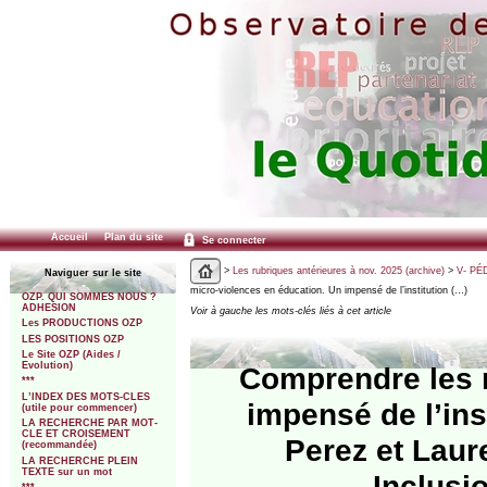
Accueil
Plan du site
Se connecter
>
Les rubriques antérieures à nov. 2025 (archive)
>
V- PÉ
Naviguer sur le site
micro-violences en éducation. Un impensé de l’institution (…)
OZP. QUI SOMMES NOUS ?
ADHESION
Voir à gauche les mots-clés liés à cet article
Les PRODUCTIONS OZP
LES POSITIONS OZP
Le Site OZP (Aides /
Evolution)
Comprendre les 
***
L’INDEX DES MOTS-CLES
impensé de l’ins
(utile pour commencer)
LA RECHERCHE PAR MOT-
CLE ET CROISEMENT
Perez et Laur
(recommandée)
LA RECHERCHE PLEIN
TEXTE sur un mot
Inclusio