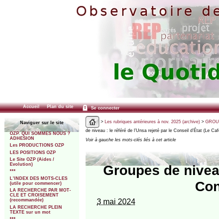
Accueil
Plan du site
Se connecter
>
Les rubriques antérieures à nov. 2025 (archive)
>
GROUP
Naviguer sur le site
de niveau : le référé de l’Unsa rejeté par le Conseil d’État (Le Caf
OZP. QUI SOMMES NOUS ?
ADHESION
Voir à gauche les mots-clés liés à cet article
Les PRODUCTIONS OZP
LES POSITIONS OZP
Le Site OZP (Aides /
Evolution)
Groupes de niveau 
***
L’INDEX DES MOTS-CLES
Con
(utile pour commencer)
LA RECHERCHE PAR MOT-
CLE ET CROISEMENT
3 mai 2024
(recommandée)
LA RECHERCHE PLEIN
TEXTE sur un mot