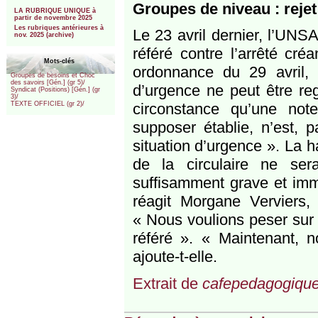
***
Groupes de niveau : rejet
LA RUBRIQUE UNIQUE à
partir de novembre 2025
Les rubriques antérieures à
Le 23 avril dernier, l’UNS
nov. 2025 (archive)
référé contre l’arrêté cr
Mots-clés
ordonnance du 29 avril, 
Groupes de besoins et Choc
des savoirs [Gén.] (gr 5)/
d’urgence ne peut être r
Syndicat (Positions) [Gén.] (gr
3)/
circonstance qu’une note
TEXTE OFFICIEL (gr 2)/
supposer établie, n’est, 
situation d’urgence ». La ha
de la circulaire ne ser
suffisamment grave et immé
réagit Morgane Verviers, 
« Nous voulions peser sur l
référé ». « Maintenant, 
ajoute-t-elle.
Extrait de
cafepedagogique