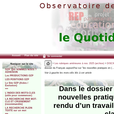
Accueil
Plan du site
Se connecter
>
Les rubriques antérieures à nov. 2025 (archive)
>
DISCI
Naviguer sur le site
dossier du Français aujourd’hui sur "les nouvelles pratiques en (…
OZP. QUI SOMMES NOUS ?
ADHESION
Voir à gauche les mots-clés liés à cet article
Les PRODUCTIONS OZP
LES POSITIONS OZP
Le Site OZP (Aides /
Evolution)
Dans le dossier
***
L’INDEX DES MOTS-CLES
nouvelles pratiq
(utile pour commencer)
LA RECHERCHE PAR MOT-
CLE ET CROISEMENT
rendu d’un travai
(recommandée)
LA RECHERCHE PLEIN
TEXTE sur un mot
cl