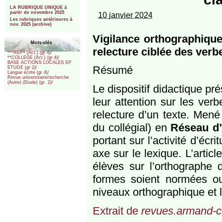
***
LA RUBRIQUE UNIQUE à
partir de novembre 2025
10 janvier 2024
Les rubriques antérieures à
nov. 2025 (archive)
Vigilance orthographique
Mots-clés
relecture ciblée des verb
***REP+ [Act.] (gr 4)/
**COLLEGE [Act.] (gr 4)/
BASE ACTIONS LOCALES EP
Résumé
ETUDE (gr 2)/
Langue écrite (gr 4)/
Revue universitaire/recherche
(Autre) (Etude) (gr. 2)/
Le dispositif didactique pré
leur attention sur les verb
relecture d’un texte. Men
du collégial) en
Réseau d’é
portant sur l’activité d’éc
axe sur le lexique. L’artic
élèves sur l’orthographe 
formes soient normées ou
niveaux orthographique et l
Extrait de
revues.armand-c