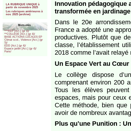
***
Innovation pédagogique a
LA RUBRIQUE UNIQUE à
partir de novembre 2025
transformée en jardinage
Les rubriques antérieures à
nov. 2025 (archive)
Dans le 20e arrondissem
Mots-clés
France a adopté une approc
***REP [Act.] (gr 4)/
**COLLEGE [Act.] (gr 4)/
productives. Plutôt que de
BASE ACTIONS LOCALES EP
Climat scol., Violence [Act.] (gr
classe, l’établissement uti
5)/
EDD [Act.] (gr 4)/
Espace jardin [Act.] (gr 4)/
2018 comme l’avait relayé 
Paris/
Un Espace Vert au Cœur 
Le collège dispose d’u
comprenant environ 200 arb
Tous les élèves peuvent 
espaces, mais pour ceux en
Cette méthode, bien que p
avoir de nombreux avantag
Plus qu’une Punition : U