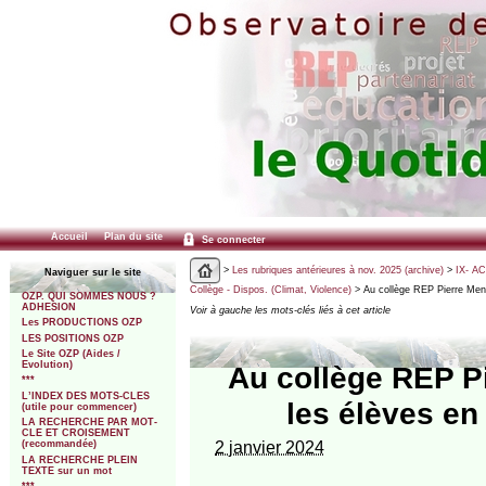
Accueil
Plan du site
Se connecter
>
Les rubriques antérieures à nov. 2025 (archive)
>
IX- A
Naviguer sur le site
Collège - Dispos. (Climat, Violence)
> Au collège REP Pierre Mend
OZP. QUI SOMMES NOUS ?
ADHESION
Voir à gauche les mots-clés liés à cet article
Les PRODUCTIONS OZP
LES POSITIONS OZP
Le Site OZP (Aides /
Evolution)
Au collège REP P
***
L’INDEX DES MOTS-CLES
les élèves en 
(utile pour commencer)
LA RECHERCHE PAR MOT-
CLE ET CROISEMENT
2 janvier 2024
(recommandée)
LA RECHERCHE PLEIN
TEXTE sur un mot