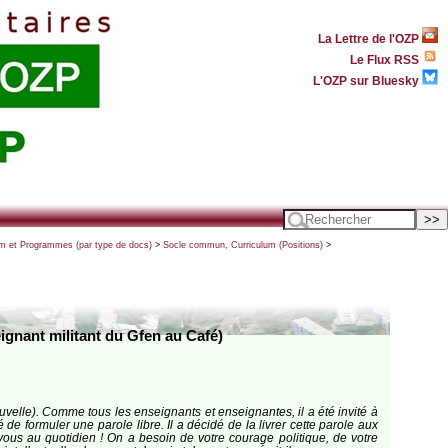
La Lettre de l'OZP
Le Flux RSS
L'OZP sur Bluesky
et Programmes (par type de docs)
>
Socle commun, Curriculum (Positions)
>
eignant militant du Gfen au Café)
elle). Comme tous les enseignants et enseignantes, il a été invité à
 de formuler une parole libre. Il a décidé de la livrer cette parole aux
ous au quotidien ! On a besoin de votre courage politique, de votre