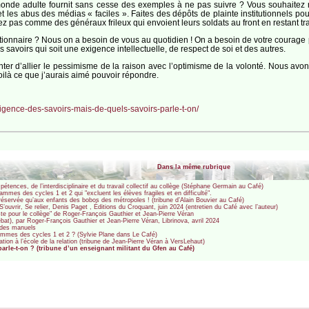
 monde adulte fournit sans cesse des exemples à ne pas suivre ? Vous souhaitez
les abus des médias « faciles ». Faites des dépôts de plainte institutionnels pou
z pas comme des généraux frileux qui envoient leurs soldats au front en restant tra
onnaire ? Nous on a besoin de vous au quotidien ! On a besoin de votre courage p
voirs qui soit une exigence intellectuelle, de respect de soi et des autres.
er d’allier le pessimisme de la raison avec l’optimisme de la volonté. Nous av
oilà ce que j’aurais aimé pouvoir répondre.
gence-des-savoirs-mais-de-quels-savoirs-parle-t-on/
Dans la même rubrique
tences, de l’interdisciplinaire et du travail collectif au collège (Stéphane Germain au Café)
mes des cycles 1 et 2 qui "excluent les élèves fragiles et en difficulté".
e réservée qu’aux enfants des bobos des métropoles ! (tribune d’Alain Bouvier au Café)
’ouvrir, Se relier, Denis Paget , Éditions du Croquant, juin 2024 (entretien du Café avec l’auteur)
 pour le collège" de Roger-François Gauthier et Jean-Pierre Véran
bat), par Roger-François Gauthier et Jean-Pierre Véran, Librinova, avril 2024
on des manuels
grammes des cycles 1 et 2 ? (Sylvie Plane dans Le Café)
tion à l’école de la relation (tribune de Jean-Pierre Véran à VersLehaut)
arle-t-on ? (tribune d’un enseignant militant du Gfen au Café)