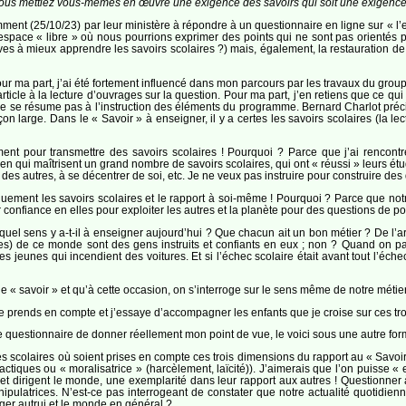
us mettiez vous-mêmes en œuvre une exigence des savoirs qui soit une exigence inte
ment (25/10/23) par leur ministère à répondre à un questionnaire en ligne sur « l’ex
 d’espace « libre » où nous pourrions exprimer des points qui ne sont pas orientés
èves à mieux apprendre les savoirs scolaires ?) mais, également, la restauration d
ur ma part, j’ai été fortement influencé dans mon parcours par les travaux du grou
 article à la lecture d’ouvrages sur la question. Pour ma part, j’en retiens que ce q
» ne se résume pas à l’instruction des éléments du programme. Bernard Charlot préc
n large. Dans le « Savoir » à enseigner, il y a certes les savoirs scolaires (la lec
ent pour transmettre des savoirs scolaires ! Pourquoi ? Parce que j’ai rencon
n qui maîtrisent un grand nombre de savoirs scolaires, qui ont « réussi » leurs ét
d des autres, à se décentrer de soi, etc. Je ne veux pas instruire pour construire des
quement les savoirs scolaires et le rapport à soi-même ! Pourquoi ? Parce que notr
r confiance en elles pour exploiter les autres et la planète pour des questions de pou
 quel sens y a-t-il à enseigner aujourd’hui ? Que chacun ait un bon métier ? De l’
es) de ce monde sont des gens instruits et confiants en eux ; non ? Quand on pa
s jeunes qui incendient des voitures. Et si l’échec scolaire était avant tout l’éc
e « savoir » et qu’à cette occasion, on s’interroge sur le sens même de notre métier
 prends en compte et j’essaye d’accompagner les enfants que je croise sur ces tro
e questionnaire de donner réellement mon point de vue, le voici sous une autre for
scolaires où soient prises en compte ces trois dimensions du rapport au « Savoir »
dactiques ou « moralisatrice » (harcèlement, laïcité)). J’aimerais que l’on puisse
et dirigent le monde, une exemplarité dans leur rapport aux autres ! Questionner
ipulatrices. N’est-ce pas interrogeant de constater que notre actualité quotidienn
er autrui et le monde en général ?