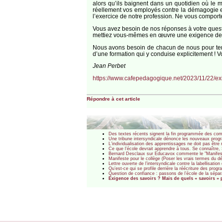
alors qu’ils baignent dans un quotidien où le
réellement vos employés contre la démagogie et 
l’exercice de notre profession. Ne vous comporte
Vous avez besoin de nos réponses à votre questi
mettiez vous-mêmes en œuvre une exigence des sa
Nous avons besoin de chacun de nous pour tent
d’une formation qui y conduise explicitement ! V
Jean Perbet
https://www.cafepedagogique.net/2023/11/22/exi
Répondre à cet article
Des textes récents signent la fin programmée des compé
Une tribune intersyndicale dénonce les nouveaux program
L’individualisation des apprentissages ne doit pas êtr
Ce que l’école devrait apprendre à tous. Se connaître, S
Bernard Desclaux sur Educavox commente le "Manifeste
Manifeste pour le collège (Poser les vrais termes du dé
Lettre ouverte de l’intersyndicale contre la labellisati
Qu’est-ce qui se profile derrière la réécriture des pro
Question de confiance : passons de l’école de la sépara
Exigence des savoirs ? Mais de quels « savoirs » p