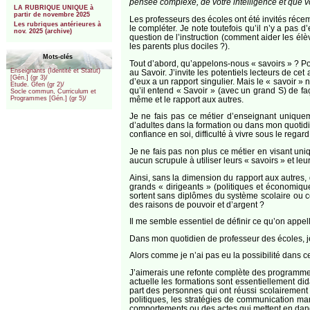
pensée complexe, de votre intelligence et que vo
LA RUBRIQUE UNIQUE à
partir de novembre 2025
Les professeurs des écoles ont été invités récem
Les rubriques antérieures à
le compléter. Je note toutefois qu’il n’y a pas
nov. 2025 (archive)
question de l’instruction (comment aider les él
les parents plus dociles ?).
Mots-clés
Tout d’abord, qu’appelons-nous « savoirs » ? Po
Enseignants (Identité et Statut)
au Savoir. J’invite les potentiels lecteurs de cet
[Gén.] (gr 3)/
d’eux a un rapport singulier. Mais le « savoir 
Etude. Gfen (gr 2)/
qu’il entend « Savoir » (avec un grand S) de faço
Socle commun, Curriculum et
même et le rapport aux autres.
Programmes [Gén.] (gr 5)/
Je ne fais pas ce métier d’enseignant uniquem
d’adultes dans la formation ou dans mon quotidie
confiance en soi, difficulté à vivre sous le regar
Je ne fais pas non plus ce métier en visant uni
aucun scrupule à utiliser leurs « savoirs » et leu
Ainsi, sans la dimension du rapport aux autres,
grands « dirigeants » (politiques et économiqu
sortent sans diplômes du système scolaire ou ce
des raisons de pouvoir et d’argent ?
Il me semble essentiel de définir ce qu’on appell
Dans mon quotidien de professeur des écoles, je
Alors comme je n’ai pas eu la possibilité dans c
J’aimerais une refonte complète des programmes 
actuelle les formations sont essentiellement di
part des personnes qui ont réussi scolairement 
politiques, les stratégies de communication man
comportements ou des actes qui mettent en dang