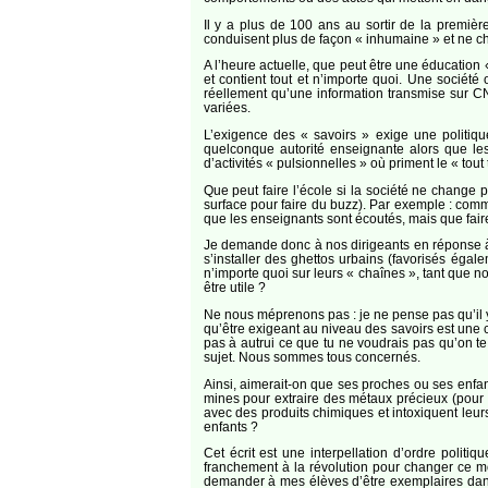
Il y a plus de 100 ans au sortir de la premi
conduisent plus de façon « inhumaine » et ne ch
A l’heure actuelle, que peut être une éducation «
et contient tout et n’importe quoi. Une sociét
réellement qu’une information transmise sur CN
variées.
L’exigence des « savoirs » exige une politi
quelconque autorité enseignante alors que les
d’activités « pulsionnelles » où priment le « tout 
Que peut faire l’école si la société ne change
surface pour faire du buzz). Par exemple : com
que les enseignants sont écoutés, mais que fair
Je demande donc à nos dirigeants en réponse à l
s’installer des ghettos urbains (favorisés éga
n’importe quoi sur leurs « chaînes », tant que
être utile ?
Ne nous méprenons pas : je ne pense pas qu’il y
qu’être exigeant au niveau des savoirs est une 
pas à autrui ce que tu ne voudrais pas qu’on te
sujet. Nous sommes tous concernés.
Ainsi, aimerait-on que ses proches ou ses enfa
mines pour extraire des métaux précieux (pour 
avec des produits chimiques et intoxiquent leurs
enfants ?
Cet écrit est une interpellation d’ordre poli
franchement à la révolution pour changer ce mo
demander à mes élèves d’être exemplaires dans le