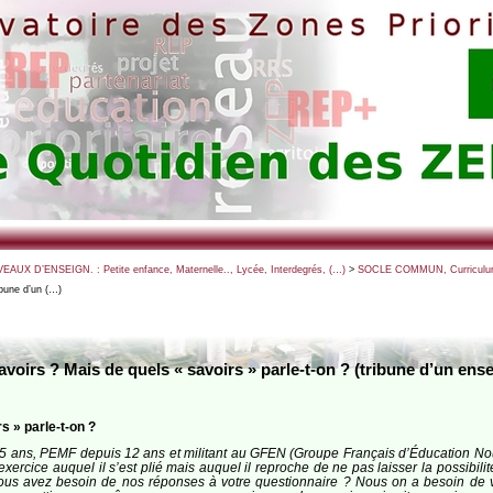
VEAUX D’ENSEIGN. : Petite enfance, Maternelle.., Lycée, Interdegrés, (…)
>
SOCLE COMMUN, Curriculum 
ibune d’un (…)
voirs ? Mais de quels « savoirs » parle-t-on ? (tribune d’un ens
s » parle-t-on ?
5 ans, PEMF depuis 12 ans et militant au GFEN (Groupe Français d’Éducation Nouv
ercice auquel il s’est plié mais auquel il reproche de ne pas laisser la possibilité
Vous avez besoin de nos réponses à votre questionnaire ? Nous on a besoin de v