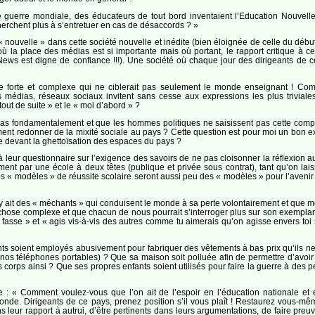
ère guerre mondiale, des éducateurs de tout bord inventaient l’Education Nou
erchent plus à s’entretuer en cas de désaccords ? »
 nouvelle » dans cette société nouvelle et inédite (bien éloignée de celle du début 
é où la place des médias est si importante mais où portant, le rapport critique 
ews est digne de confiance !!!). Une société où chaque jour des dirigeants de c
que forte et complexe qui ne ciblerait pas seulement le monde enseignant ! 
 médias, réseaux sociaux invitent sans cesse aux expressions les plus triviale
tout de suite » et le « moi d’abord » ?
 pas fondamentalement et que les hommes politiques ne saisissent pas cette compl
ment redonner de la mixité sociale au pays ? Cette question est pour moi un bon 
e devant la ghettoïsation des espaces du pays ?
eur questionnaire sur l’exigence des savoirs de ne pas cloisonner la réflexion au 
lement par une école à deux têtes (publique et privée sous contrat), tant qu’on l
 nos « modèles » de réussite scolaire seront aussi peu des « modèles » pour l’ave
 ait des « méchants » qui conduisent le monde à sa perte volontairement et que mo
chose complexe et que chacun de nous pourrait s’interroger plus sur son exemplarit
 fasse » et « agis vis-à-vis des autres comme tu aimerais qu’on agisse envers toi 
nts soient employés abusivement pour fabriquer des vêtements à bas prix qu’ils n
nos téléphones portables) ? Que sa maison soit polluée afin de permettre d’avoir 
 corps ainsi ? Que ses propres enfants soient utilisés pour faire la guerre à des 
tique : « Comment voulez-vous que l’on ait de l’espoir en l’éducation nationale
nde. Dirigeants de ce pays, prenez position s’il vous plaît ! Restaurez vous-mê
ur rapport à autrui, d’être pertinents dans leurs argumentations, de faire preuve d