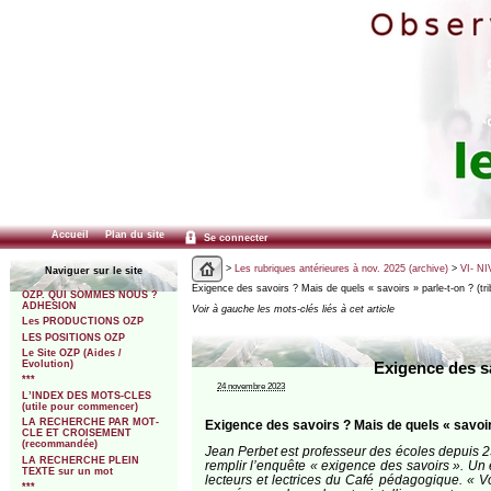
Accueil
Plan du site
Se connecter
>
Les rubriques antérieures à nov. 2025 (archive)
>
VI- NI
Naviguer sur le site
Exigence des savoirs ? Mais de quels « savoirs » parle-t-on ? (tr
OZP. QUI SOMMES NOUS ?
ADHESION
Voir à gauche les mots-clés liés à cet article
Les PRODUCTIONS OZP
LES POSITIONS OZP
Le Site OZP (Aides /
Evolution)
Exigence des sa
***
24 novembre 2023
L’INDEX DES MOTS-CLES
(utile pour commencer)
LA RECHERCHE PAR MOT-
Exigence des savoirs ? Mais de quels « savoir
CLE ET CROISEMENT
(recommandée)
Jean Perbet est professeur des écoles depuis 2
LA RECHERCHE PLEIN
remplir l’enquête « exigence des savoirs ». Un ex
TEXTE sur un mot
lecteurs et lectrices du Café pédagogique. « 
***