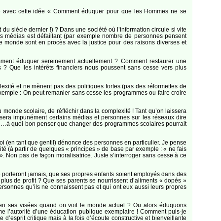
velle avec cette idée « Comment éduquer pour que les Hommes ne se
du siècle dernier !) ? Dans une société où l’information circule si vite
à ces médias est défaillant (par exemple nombre de personnes pensent
e monde sont en procès avec la justice pour des raisons diverses et
Comment éduquer sereinement actuellement ? Comment restaurer une
s ? Que les intérêts financiers nous poussent sans cesse vers plus
exité et ne mènent pas des politiques fortes (pas des réformettes de
exemple : On peut remanier sans cesse les programmes ou faire croire
monde scolaire, de réfléchir dans la complexité ! Tant qu’on laissera
aissera impunément certains médias et personnes sur les réseaux dire
nir …à quoi bon penser que changer des programmes scolaires pourrait
i (en tant que gentil) dénonce des personnes en particulier. Je pense
é (à partir de quelques « principes » de base par exemple : « ne fais
». Non pas de façon moralisatrice. Juste s’interroger sans cesse à ce
e porteront jamais, que ses propres enfants soient employés dans des
plus de profit ? Que ses parents se nourrissent d’aliments « dopés »
personnes qu’ils ne connaissent pas et qui ont eux aussi leurs propres
 et en ses visées quand on voit le monde actuel ? Ou alors éduquons
me l’autorité d’une éducation publique exemplaire ! Comment puis-je
’esprit critique mais à la fois d’écoute constructive et bienveillante