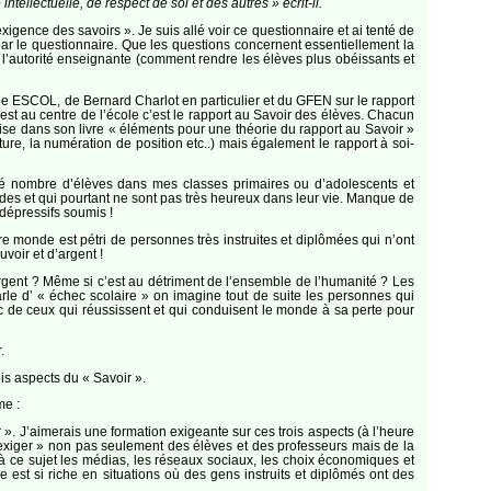
llectuelle, de respect de soi et des autres » écrit-il.
igence des savoirs ». Je suis allé voir ce questionnaire et ai tenté de
 par le questionnaire. Que les questions concernent essentiellement la
e l’autorité enseignante (comment rendre les élèves plus obéissants et
pe ESCOL, de Bernard Charlot en particulier et du GFEN sur le rapport
ui est au centre de l’école c’est le rapport au Savoir des élèves. Chacun
ise dans son livre « éléments pour une théorie du rapport au Savoir »
ture, la numération de position etc..) mais également le rapport à soi-
tré nombre d’élèves dans mes classes primaires ou d’adolescents et
udes et qui pourtant ne sont pas très heureux dans leur vie. Manque de
 dépressifs soumis !
e monde est pétri de personnes très instruites et diplômées qui n’ont
voir et d’argent !
argent ? Même si c’est au détriment de l’ensemble de l’humanité ? Les
rle d’ « échec scolaire » on imagine tout de suite les personnes qui
hec de ceux qui réussissent et qui conduisent le monde à sa perte pour
.
is aspects du « Savoir ».
me :
. J’aimerais une formation exigeante sur ces trois aspects (à l’heure
 « exiger » non pas seulement des élèves et des professeurs mais de la
 à ce sujet les médias, les réseaux sociaux, les choix économiques et
e est si riche en situations où des gens instruits et diplômés ont des