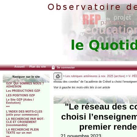
Accueil
Plan du site
Se connecter
>
Les rubriques antérieures à nov. 2025 (archive)
>
V- PÉ
Naviguer sur le site
réseau des coordos" de l’académie de Créteil a choisi l’enseigne
OZP. QUI SOMMES NOUS ?
ADHESION
Voir à gauche les mots-clés liés à cet article
Les PRODUCTIONS OZP
LES POSITIONS OZP
Le Site OZP (Aides /
Evolution)
"Le réseau des co
***
L’INDEX DES MOTS-CLES
choisi l’enseigne
(utile pour commencer)
LA RECHERCHE PAR MOT-
CLE ET CROISEMENT
premier rende
(recommandée)
LA RECHERCHE PLEIN
TEXTE sur un mot
21 novembre 2023