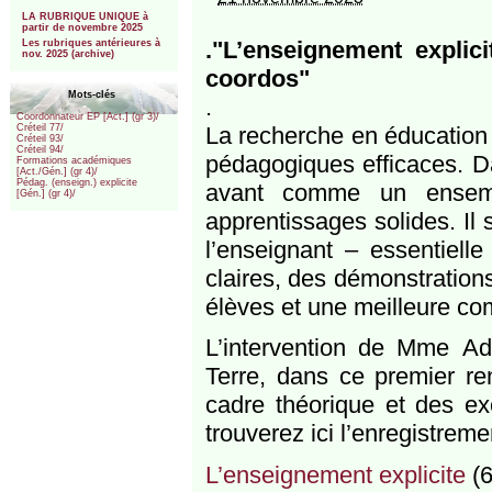
***
LA RUBRIQUE UNIQUE à
partir de novembre 2025
."L’enseignement explic
Les rubriques antérieures à
nov. 2025 (archive)
coordos"
Mots-clés
.
Coordonnateur EP [Act.] (gr 3)/
La recherche en éducation 
Créteil 77/
Créteil 93/
Créteil 94/
pédagogiques efficaces. Da
Formations académiques
[Act./Gén.] (gr 4)/
Pédag. (enseign.) explicite
avant comme un ensembl
[Gén.] (gr 4)/
apprentissages solides. Il 
l’enseignant – essentielle
claires, des démonstration
élèves et une meilleure co
L’intervention de Mme Ad
Terre, dans ce premier re
cadre théorique et des ex
trouverez ici l’enregistreme
L’enseignement explicite
(6