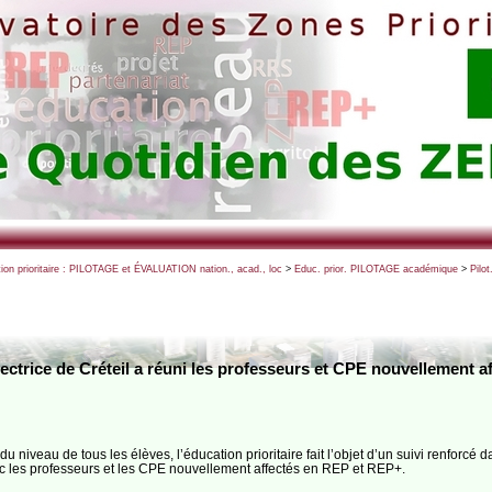
ion prioritaire : PILOTAGE et ÉVALUATION nation., acad., loc
>
Educ. prior. PILOTAGE académique
>
Pilo
rectrice de Créteil a réuni les professeurs et CPE nouvellement
u niveau de tous les élèves, l’éducation prioritaire fait l’objet d’un suivi renforcé da
ec les professeurs et les CPE nouvellement affectés en REP et REP+.