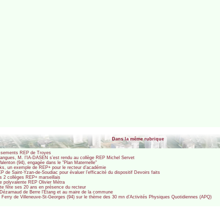
Dans la même rubrique
lissements REP de Troyes
angues, M. l’IA-DASEN s’est rendu au collège REP Michel Servet
alenton (94), engagée dans le "Plan Maternelle"
arks, un exemple de REP+ pour le recteur d’académie
P de Saint-Yzan-de-Soudiac pour évaluer l’efficacité du dispositif Devoirs faits
ns 2 collèges REP+ marseillais
ole polyvalente REP Olivier Métra
e fête ses 20 ans en présence du recteur
Dézarnaud de Berre l’Etang et au maire de la commune
es Ferry de Villeneuve-St-Georges (94) sur le thème des 30 mn d’Activités Physiques Quotidiennes (APQ)