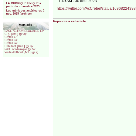
11:49 AM · 30 août 2023
LA RUBRIQUE UNIQUE à
partir de novembre 2025
https://twitter.com/AcCreteil/status/16968224
Les rubriques antérieures à
nov. 2025 (archive)
Répondre à cet article
Mots-clés
BASE ACTIONS LOCALES EP
CPE [Act.] (gr 3)/
Créteil 77/
Créteil 93/
Créteil 94/
Débutant [Gén.] (gr 3)/
Pilot. académique (gr 5)/
Visite d’officiel [Act.] (gr 2)