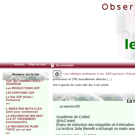
Accueil
Plan du site
Se connecter
>
Les rubriques antérieures à nov. 2025 (archive)
>
Educat
Naviguer sur le site
professeurs et CPE nouvellement affectés (…)
OZP. QUI SOMMES NOUS ?
ADHESION
Voir à gauche les mots-clés liés à cet article
Les PRODUCTIONS OZP
LES POSITIONS OZP
Le Site OZP (Aides /
Evolution)
La 
***
1er septembre 2023
L’INDEX DES MOTS-CLES
(utile pour commencer)
LA RECHERCHE PAR MOT-
Académie de Créteil
CLE ET CROISEMENT
@AcCreteil
(recommandée)
Enjeu de réduction des inégalités et d’élévation d
LA RECHERCHE PLEIN
La rectrice Julie Benetti a échangé ce matin av
TEXTE sur un mot
***