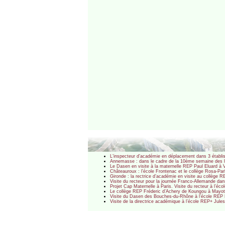
L’inspecteur d’académie en déplacement dans 3 étab
Annemasse : dans le cadre de la 10ème semaine des l
Le Dasen en visite à la maternelle REP Paul Eluard à V
Châteauroux : l’école Frontenac et le collège Rosa-P
Gironde : la rectrice d’académie en visite au collège RE
Visite du recteur pour la journée Franco-Allemande da
Projet Cap Maternelle à Paris. Visite du recteur à l’éc
Le collège REP Fréderic d’Achery de Koungou à Mayott
Visite du Dasen des Bouches-du-Rhône à l’école REP 
Visite de la directrice académique à l’école REP+ Jul