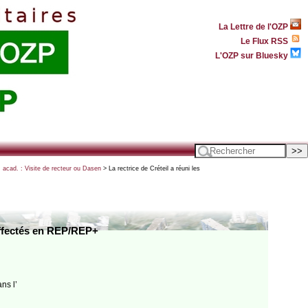
La Lettre de l'OZP
Le Flux RSS
L'OZP sur Bluesky
t. acad. : Visite de recteur ou Dasen
> La rectrice de Créteil a réuni les
 affectés en REP/REP+
ns l’