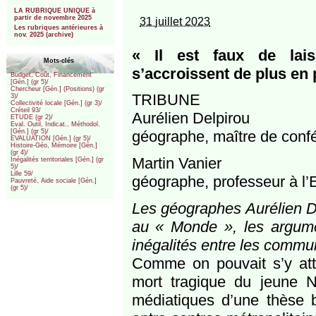
***
LA RUBRIQUE UNIQUE à
partir de novembre 2025
31 juillet 2023
Les rubriques antérieures à
nov. 2025 (archive)
« Il est faux de laiss
Mots-clés
s’accroissent de plus en 
Budget, Coût, Financement
[Gén.] (gr 5)/
Chercheur [Gén.] (Positions) (gr
TRIBUNE
3)/
Collectivité locale [Gén.] (gr 3)/
Créteil 93/
Aurélien Delpirou
ETUDE (gr 2)/
Eval. Outil, Indicat., Méthodol.
géographe, maître de confé
[Gén.] (gr 5)/
EVALUATION [Gén.] (gr 5)/
Histoire-Géo, Mémoire [Gén.]
(gr 4)/
Martin Vanier
Inégalités territoriales [Gén.] (gr
5)/
Lille 59/
géographe, professeur à l’
Pauvreté, Aide sociale [Gén.]
(gr 5)/
Les géographes Aurélien De
au « Monde », les argume
inégalités entre les commu
Comme on pouvait s’y atte
mort tragique du jeune 
médiatiques d’une thèse 