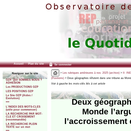
Accueil
Plan du site
Se connecter
>
Les rubriques antérieures à nov. 2025 (archive)
>
II- IN
Naviguer sur le site
(Positions)
> Deux géographes réfutent dans une tribune au Mon
OZP. QUI SOMMES NOUS ?
ADHESION
Voir à gauche les mots-clés liés à cet article
Les PRODUCTIONS OZP
LES POSITIONS OZP
Le Site OZP (Aides /
Evolution)
Deux géographe
***
L’INDEX DES MOTS-CLES
Monde l’arg
(utile pour commencer)
LA RECHERCHE PAR MOT-
CLE ET CROISEMENT
l’accroissement d
(recommandée)
LA RECHERCHE PLEIN
TEXTE sur un mot