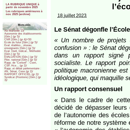
***
l’éc
LA RUBRIQUE UNIQUE à
partir de novembre 2025
Les rubriques antérieures à
nov. 2025 (archive)
18 juillet 2023
Mots-clés
Le Sénat dégonfle l’École
Aix-Marseille 13/
Autonomie des établissements
[Gén.] (gr 5)/
« Un nombre de projets q
CNR [Gén.] (gr 4)/<50
Ecole du futur [Gén.] (gr 5)/
Eval. établiss., réseau,
confusion » : le Sénat dég
enseignants [Gén.] (gr 5)/
Eval. Outil, Indicat., Méthodol.
dans un rapport signé p
[Gén.] (gr 5)/
EVALUATION [Gén.] (gr 5)/
Pilot. national [Gén.] (gr 5)/
socialiste. Le rapport poi
Rapp. de "Conseil" : Csen,
CSP, Hce... (gr 2)/
politique macronienne est r
Rapp. et débat parlementaire :
AN, Sénat, Cese (gr 2)/
RAPPORT OFFICIEL (gr 2)/
idéologique, qui maquille s
Syndicat (Positions) [Gén.] (gr
3)/
Un rapport consensuel
« Dans le cadre de cette
décidé de dépasser leurs 
de l’autonomie des écoles
réforme de notre système é