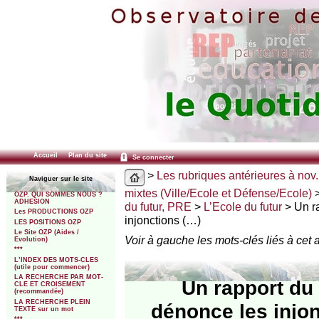
Accueil
Plan du site
Se connecter
>
Les rubriques antérieures à nov.
Naviguer sur le site
mixtes (Ville/Ecole et Défense/Ecole)
OZP. QUI SOMMES NOUS ?
ADHESION
du futur, PRE
>
L’Ecole du futur
> Un ra
Les PRODUCTIONS OZP
injonctions (…)
LES POSITIONS OZP
Le Site OZP (Aides /
Voir à gauche les mots-clés liés à cet a
Evolution)
***
L’INDEX DES MOTS-CLES
(utile pour commencer)
LA RECHERCHE PAR MOT-
Un rapport du 
CLE ET CROISEMENT
(recommandée)
LA RECHERCHE PLEIN
dénonce les injo
TEXTE sur un mot