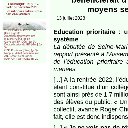
***
LA RUBRIQUE UNIQUE à
moyens sel
partir de novembre 2025
Les rubriques antérieures à
nov. 2025 (archive)
13 juillet 2023
Mots-clés
Education prioritaire : 
**EDUCATION PRIORITAIRE
[Gén.] (gr 5)/
Allocation progressive des
système
moyens [Gén.] (gr 5)/
Carte de l’EP [Gén.] (gr 5)/
La députée de Seine-Mari
Délabellisation de l’EP [Gén] (gr
5)/
OZP. Positions [Gén.] (gr 3)/
rapport présenté à l’Assem
Rapp. et débat parlementaire :
AN, Sénat, Cese (gr 2)/
RAPPORT OFFICIEL (gr 2)/
de l’éducation prioritaire
menées.
[...] A la rentrée 2022, l’
étant constitué d’un collè
sont ainsi près de 1,7 milli
des élèves du public. « Une
collectif, avance Roger Chu
fait, elle est donc indispen
[...]
« Je ne vois pas de ré