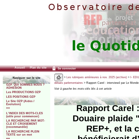
Accueil
Plan du site
Se connecter
>
Les rubriques antérieures à nov. 2025 (archive)
>
I- ED
Naviguer sur le site
débats parlementaires
> Rapport Carel : interviewé par Le Monde,
OZP. QUI SOMMES NOUS ?
ADHESION
Voir à gauche les mots-clés liés à cet article
Les PRODUCTIONS OZP
LES POSITIONS OZP
Le Site OZP (Aides /
Evolution)
Rapport Carel 
***
L’INDEX DES MOTS-CLES
Douaire plaide 
(utile pour commencer)
LA RECHERCHE PAR MOT-
CLE ET CROISEMENT
REP+, et la 
(recommandée)
LA RECHERCHE PLEIN
TEXTE sur un mot
bénéficierait d