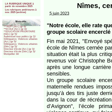
***
Nîmes, cer
LA RUBRIQUE UNIQUE à
partir de novembre 2025
Les rubriques antérieures à
nov. 2025 (archive)
5 juin 2023
Mots-clés
"Notre école, elle rate q
***REP+ [Act.] (gr 4)/
**ECOLE [Act.] (gr 4)/
groupe scolaire encerclé 
**EDUCATION PRIORITAIRE
[Gén.] (gr 5)/
Audiovisuel tous publics (gr 2)/
Délinquance, Violences urbaines
Fin mai 2021, "Envoyé spéc
[Act.] (gr 5)/
Délinquance, Violences urbaines
école de Nîmes cernée par 
[Gén.] (gr 5)/
Directeur d’école [Act.] (gr 3)/
Directeur d’école [Gén.] (gr 3)/
situation était la plus crit
Montpellier 34/
revenus voir Christophe Boi
après une longue carrière
sensibles.
Un groupe scolaire encer
maternelle rendues impossi
jusqu’à des tirs juste derr
dans la cour de récréatio
d’Avignon", l’école pri