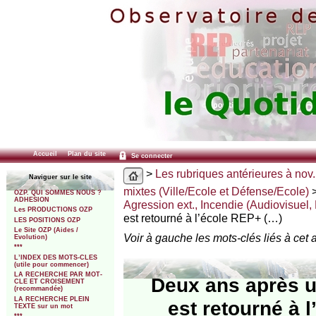
Accueil
Plan du site
Se connecter
>
Les rubriques antérieures à nov.
Naviguer sur le site
mixtes (Ville/Ecole et Défense/Ecole)
OZP. QUI SOMMES NOUS ?
ADHESION
Agression ext., Incendie (Audiovisuel,
Les PRODUCTIONS OZP
est retourné à l’école REP+ (…)
LES POSITIONS OZP
Le Site OZP (Aides /
Voir à gauche les mots-clés liés à cet a
Evolution)
***
L’INDEX DES MOTS-CLES
(utile pour commencer)
LA RECHERCHE PAR MOT-
Deux ans après u
CLE ET CROISEMENT
(recommandée)
LA RECHERCHE PLEIN
est retourné à 
TEXTE sur un mot