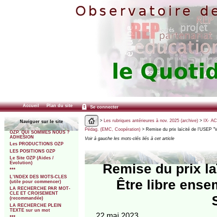
Accueil
Plan du site
Se connecter
>
Les rubriques antérieures à nov. 2025 (archive)
>
IX- A
Naviguer sur le site
Pédag. (EMC, Coopération)
> Remise du prix laïcité de l’USEP "
OZP. QUI SOMMES NOUS ?
ADHESION
Voir à gauche les mots-clés liés à cet article
Les PRODUCTIONS OZP
LES POSITIONS OZP
Le Site OZP (Aides /
Evolution)
Remise du prix l
***
L’INDEX DES MOTS-CLES
Être libre ensem
(utile pour commencer)
LA RECHERCHE PAR MOT-
CLE ET CROISEMENT
(recommandée)
LA RECHERCHE PLEIN
TEXTE sur un mot
22 mai 2023