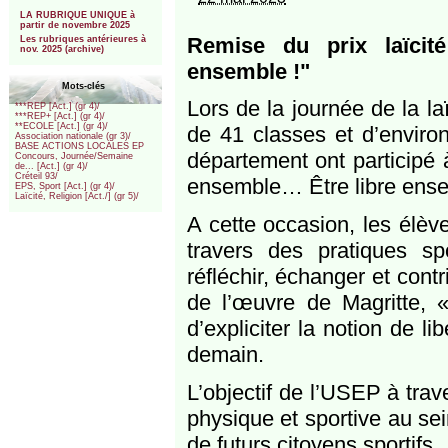
***
LA RUBRIQUE UNIQUE à
partir de novembre 2025
Remise du prix laïcit
Les rubriques antérieures à
nov. 2025 (archive)
ensemble !"
Mots-clés
Lors de la journée de la la
***REP [Act.] (gr 4)/
***REP+ [Act.] (gr 4)/
**ECOLE [Act.] (gr 4)/
de 41 classes et d’enviro
Association nationale (gr 3)/
BASE ACTIONS LOCALES EP
département ont participé 
Concours, Journée/Semaine
de... [Act.] (gr 4)/
Créteil 93/
ensemble… Être libre ense
EPS, Sport [Act.] (gr 4)/
Laïcité, Religion [Act./] (gr 5)/
A cette occasion, les élève
travers des pratiques sp
réfléchir, échanger et contr
de l’œuvre de Magritte, «
d’expliciter la notion de l
demain.
L’objectif de l’USEP à trave
physique et sportive au s
de futurs citoyens sportifs.