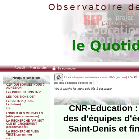
Accueil
Plan du site
Se connecter
>
Les rubriques antérieures à nov. 2025 (archive)
>
V- PÉ
Naviguer sur le site
par des d’équipes d’écoles et (…)
OZP. QUI SOMMES NOUS ?
ADHESION
Voir à gauche les mots-clés liés à cet article
Les PRODUCTIONS OZP
LES POSITIONS OZP
Le Site OZP (Aides /
Evolution)
CNR-Education : 
***
L’INDEX DES MOTS-CLES
des d’équipes d’é
(utile pour commencer)
LA RECHERCHE PAR MOT-
CLE ET CROISEMENT
Saint-Denis et f
(recommandée)
LA RECHERCHE PLEIN
TEXTE sur un mot