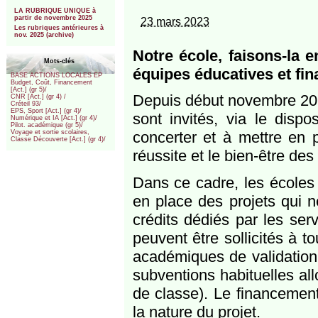
***
LA RUBRIQUE UNIQUE à
partir de novembre 2025
23 mars 2023
Les rubriques antérieures à
nov. 2025 (archive)
Notre école, faisons-la 
Mots-clés
équipes éducatives et fin
BASE ACTIONS LOCALES EP
Budget, Coût, Financement
[Act.] (gr 5)/
Depuis début novembre 2022
CNR [Act.] (gr 4) /
Créteil 93/
EPS, Sport [Act.] (gr 4)/
sont invités, via le dispo
Numérique et IA [Act.] (gr 4)/
Pilot. académique (gr 5)/
concerter et à mettre en p
Voyage et sortie scolaires,
Classe Découverte [Act.] (gr 4)/
réussite et le bien-être des
Dans ce cadre, les écoles 
en place des projets qui n
crédits dédiés par les ser
peuvent être sollicités à 
académiques de validation 
subventions habituelles al
de classe). Le financement
la nature du projet.