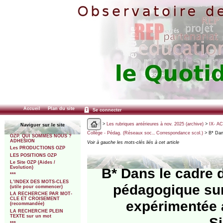
Accueil
Plan du site
Se connecter
>
Les rubriques antérieures à nov. 2025 (archive)
>
IX- A
Naviguer sur le site
Collège - Pédag. (Réseaux soc., Correspondance scol.)
> B* Dan
OZP. QUI SOMMES NOUS ?
ADHESION
Voir à gauche les mots-clés liés à cet article
Les PRODUCTIONS OZP
LES POSITIONS OZP
Le Site OZP (Aides /
Evolution)
B* Dans le cadre
***
L’INDEX DES MOTS-CLES
pédagogique sur
(utile pour commencer)
LA RECHERCHE PAR MOT-
CLE ET CROISEMENT
expérimentée 
(recommandée)
LA RECHERCHE PLEIN
TEXTE sur un mot
S