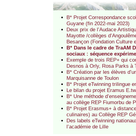
B* Projet Correspondance sco
Guyane (fin 2022-mai 2023)
Deux prix de l’Audace Artistiq
Mayotte /collèges d’Angoulême
Besançon (Fondation Culture e
B* Dans le cadre de TraAM 
sociaux : séquence expérime
Exemple de trois REP+ qui com
Desnos à Orly, Rosa Parks à 
B* Création par les élèves d’u
Marquisanne de Toulon
B* Projet eTwinning trilingue
Le bilan du projet Eramus E.t
B* Une méthode d’enseignemen
au collège REP Fiumorbu de Pr
B* Projet Erasmus+ à distance 
culinaires) au Collège REP Gé
Des labels eTwinning nationa
l’académie de Lille