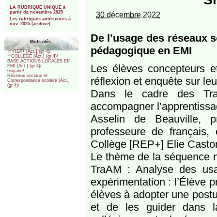
***
LA RUBRIQUE UNIQUE à
partir de novembre 2025
30 décembre 2022
Les rubriques antérieures à
nov. 2025 (archive)
De l’usage des réseaux so
Mots-clés
pédagogique en EMI
***REP+ [Act.] (gr 4)/
**COLLEGE [Act.] (gr 4)/
BASE ACTIONS LOCALES EP
Les élèves concepteurs et
EMI [Act.] (gr 4)/
Guyane/
Réseaux sociaux et
réflexion et enquête sur l
Correspondance scolaire [Act.]
(gr 4)/
Dans le cadre des Tra
accompagner l’apprentissa
Asselin de Beauville, 
professeure de français,
Collège [REP+] Elie Castor
Le thème de la séquence m
TraAM : Analyse des usa
expérimentation : l’Élève p
élèves à adopter une postu
et de les guider dans l