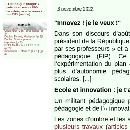
***
LA RUBRIQUE UNIQUE à
partir de novembre 2025
3 novembre 2022
Les rubriques antérieures à
nov. 2025 (archive)
"Innovez ! je le veux !"
Mots-clés
Chercheur [Gén.] (Positions) (gr
Dans son discours d’août 
3)/
Déclar. Elysée, Matignon (gr 2)/
président de la République 
Déclar. Source presse,
interview (gr 2)/
DÉCLARATION OFFICIELLE
par ses professeurs » et a
(gr 2)/
Innovation, Réformes [Gén.] (gr
pédagogique (FIP). Ce
4)/
l’expérimentation du plan
plus d’autonomie pédag
scolaires. [...]
Ecole et innovation : je 
Un militant pédagogique p
pédagogie et de l’« innova
Les zones d’ombre et les 
plusieurs travaux
(
articles