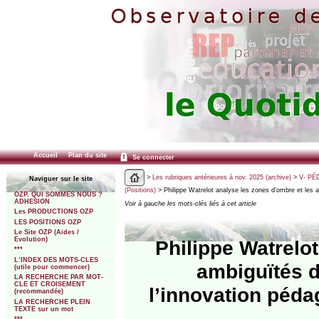
Accueil
Plan du site
Se connecter
>
Les rubriques antérieures à nov. 2025 (archive)
>
V- PÉ
Naviguer sur le site
(Positions)
> Philippe Watrelot analyse les zones d’ombre et les 
OZP. QUI SOMMES NOUS ?
ADHESION
Voir à gauche les mots-clés liés à cet article
Les PRODUCTIONS OZP
LES POSITIONS OZP
Le Site OZP (Aides /
Evolution)
Philippe Watrelo
***
L’INDEX DES MOTS-CLES
ambiguïtés de
(utile pour commencer)
LA RECHERCHE PAR MOT-
CLE ET CROISEMENT
l’innovation péda
(recommandée)
LA RECHERCHE PLEIN
TEXTE sur un mot