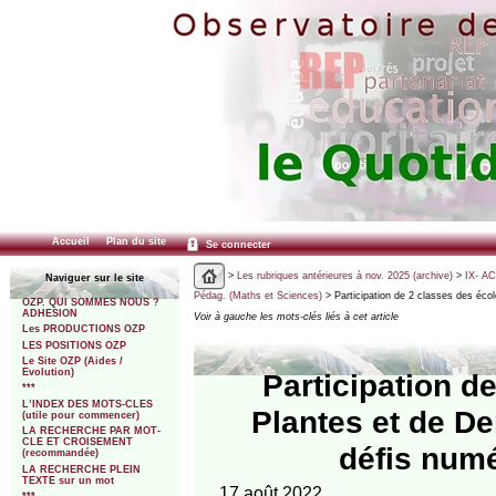
Accueil
Plan du site
Se connecter
>
Les rubriques antérieures à nov. 2025 (archive)
>
IX- A
Naviguer sur le site
Pédag. (Maths et Sciences)
> Participation de 2 classes des éco
OZP. QUI SOMMES NOUS ?
ADHESION
Voir à gauche les mots-clés liés à cet article
Les PRODUCTIONS OZP
LES POSITIONS OZP
Le Site OZP (Aides /
Evolution)
Participation d
***
L’INDEX DES MOTS-CLES
Plantes et de De
(utile pour commencer)
LA RECHERCHE PAR MOT-
CLE ET CROISEMENT
défis numé
(recommandée)
LA RECHERCHE PLEIN
TEXTE sur un mot
17 août 2022