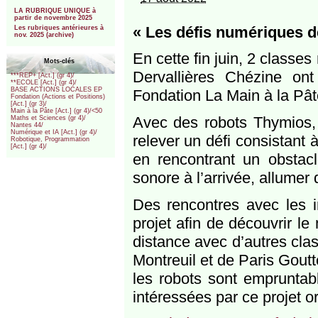
***
LA RUBRIQUE UNIQUE à
partir de novembre 2025
« Les défis numériques de
Les rubriques antérieures à
nov. 2025 (archive)
En cette fin juin, 2 classe
Mots-clés
Dervallières Chézine on
***REP+ [Act.] (gr 4)/
**ECOLE [Act.] (gr 4)/
BASE ACTIONS LOCALES EP
Fondation La Main à la Pât
Fondation (Actions et Positions)
[Act.] (gr 3)/
Main à la Pâte [Act.] (gr 4)/<50
Avec des robots Thymios, l
Maths et Sciences (gr 4)/
Nantes 44/
Numérique et IA [Act.] (gr 4)/
relever un défi consistant 
Robotique, Programmation
[Act.] (gr 4)/
en rencontrant un obstacl
sonore à l’arrivée, allumer 
Des rencontres avec les i
projet afin de découvrir le
distance avec d’autres cla
Montreuil et de Paris Goutt
les robots sont empruntab
intéressées par ce projet or