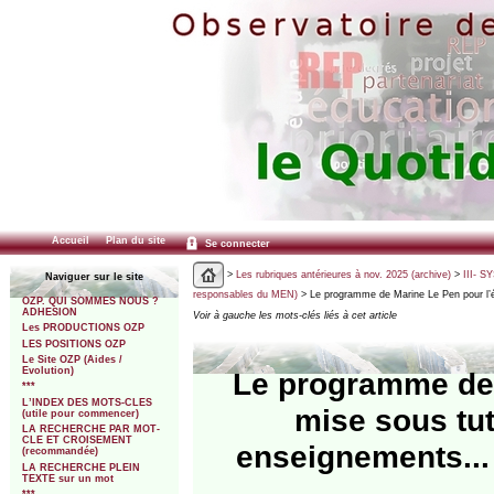
Accueil
Plan du site
Se connecter
>
Les rubriques antérieures à nov. 2025 (archive)
>
III- 
Naviguer sur le site
responsables du MEN)
> Le programme de Marine Le Pen pour l’éc
OZP. QUI SOMMES NOUS ?
ADHESION
Voir à gauche les mots-clés liés à cet article
Les PRODUCTIONS OZP
LES POSITIONS OZP
Le Site OZP (Aides /
Evolution)
Le programme de 
***
L’INDEX DES MOTS-CLES
mise sous tut
(utile pour commencer)
LA RECHERCHE PAR MOT-
CLE ET CROISEMENT
enseignements...
(recommandée)
LA RECHERCHE PLEIN
TEXTE sur un mot