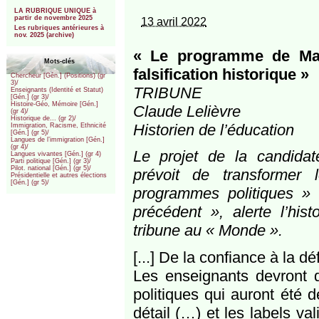
***
LA RUBRIQUE UNIQUE à
partir de novembre 2025
13 avril 2022
Les rubriques antérieures à
nov. 2025 (archive)
« Le programme de Mar
Mots-clés
falsification historique »
Chercheur [Gén.] (Positions) (gr
3)/
TRIBUNE
Enseignants (Identité et Statut)
[Gén.] (gr 3)/
Histoire-Géo, Mémoire [Gén.]
Claude Lelièvre
(gr 4)/
Historique de... (gr 2)/
Historien de l’éducation
Immigration, Racisme, Ethnicité
[Gén.] (gr 5)/
Langues de l’immigration [Gén.]
(gr 4)/
Le projet de la candida
Langues vivantes [Gén.] (gr 4)
Parti politique [Gén.] (gr 3)/
Pilot. national [Gén.] (gr 5)/
prévoit de transformer
Présidentielle et autres élections
[Gén.] (gr 5)/
programmes politiques » 
précédent », alerte l’his
tribune au « Monde ».
[...] De la confiance à la dé
Les enseignants devront 
politiques qui auront été d
détail (…) et les labels va