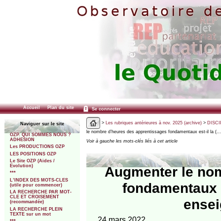
Accueil
Plan du site
Se connecter
>
Les rubriques antérieures à nov. 2025 (archive)
>
DISCI
Naviguer sur le site
le nombre d’heures des apprentissages fondamentaux est-il la (…
OZP. QUI SOMMES NOUS ?
ADHESION
Voir à gauche les mots-clés liés à cet article
Les PRODUCTIONS OZP
LES POSITIONS OZP
Le Site OZP (Aides /
Evolution)
Augmenter le nom
***
L’INDEX DES MOTS-CLES
fondamentaux es
(utile pour commencer)
LA RECHERCHE PAR MOT-
CLE ET CROISEMENT
ensei
(recommandée)
LA RECHERCHE PLEIN
TEXTE sur un mot
24 mars 2022