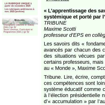
***
LA RUBRIQUE UNIQUE à
partir de novembre 2025
« L’apprentissage des sa
Les rubriques antérieures à
nov. 2025 (archive)
systémique et porté par l
Mots-clés
TRIBUNE
Enseignants (Identité et Statut)
Maxime Scotti
[Gén.] (gr 3)/
Socle commun, Curriculum et
Programmes [Gén.] (gr 5)/
professeur d’EPS en collè
Les savoirs dits « fondam
avancés par chacun des ca
des situations vécues par
certains professeurs, mais p
au « Monde », Maxime Scot
Tribune. Lire, écrire, comp
ces compétences sont loin 
système éducatif comme ce
à l’élection présidentielle
d’« accumulation » par l’a