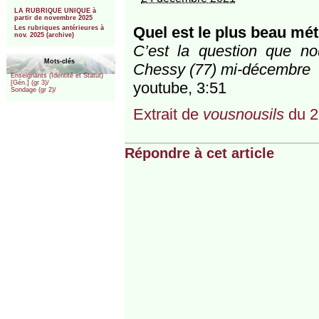
***
LA RUBRIQUE UNIQUE à
partir de novembre 2025
Quel est le plus beau mé
Les rubriques antérieures à
nov. 2025 (archive)
C’est la question que no
Mots-clés
Chessy (77) mi-décembre
Enseignants (Identité et Statut)
youtube, 3:51
[Gén.] (gr 3)/
Sondage (gr 2)/
Extrait de
vousnousils
du 2
Répondre à cet article