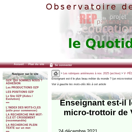
Accueil
Plan du site
Se connecter
>
Les rubriques antérieures à nov. 2025 (archive)
>
V- PÉ
Naviguer sur le site
Enseignant est-il le plus beau métier du monde ? (un micro-trottoi
OZP. QUI SOMMES NOUS ?
ADHESION
Voir à gauche les mots-clés liés à cet article
Les PRODUCTIONS OZP
LES POSITIONS OZP
Le Site OZP (Aides /
Evolution)
Enseignant est-il
***
L’INDEX DES MOTS-CLES
micro-trottoir d
(utile pour commencer)
LA RECHERCHE PAR MOT-
CLE ET CROISEMENT
(recommandée)
LA RECHERCHE PLEIN
TEXTE sur un mot
24 décembre 2021