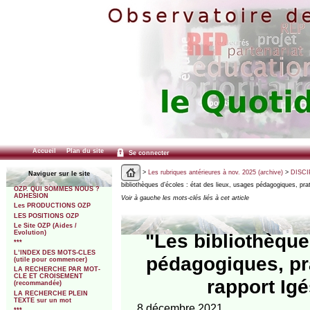
Accueil
Plan du site
Se connecter
>
Les rubriques antérieures à nov. 2025 (archive)
>
DISCI
Naviguer sur le site
bibliothèques d’écoles : état des lieux, usages pédagogiques, pra
OZP. QUI SOMMES NOUS ?
ADHESION
Voir à gauche les mots-clés liés à cet article
Les PRODUCTIONS OZP
LES POSITIONS OZP
Le Site OZP (Aides /
Evolution)
"Les bibliothèque
***
L’INDEX DES MOTS-CLES
pédagogiques, pra
(utile pour commencer)
LA RECHERCHE PAR MOT-
CLE ET CROISEMENT
rapport Ig
(recommandée)
LA RECHERCHE PLEIN
TEXTE sur un mot
8 décembre 2021