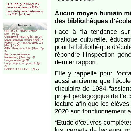
***
LA RUBRIQUE UNIQUE à
partir de novembre 2025
Aucun moyen humain mis 
Les rubriques antérieures à
nov. 2025 (archive)
des bibliothèques d’écol
Mots-clés
Face à “la tendance sur
CDI, BCD, Espace lecture
[Act.] (gr 4)/
Collectivité locale [Gén.] (gr 3)/
pratique culturelle, éduca
Documentaliste (Métier) [Gén.]/
FORMATION (articles SUR LA)
pour la bibliothèque d’écol
[Gén.] (gr 4)/
GRH. Prime et salaire [Gén.] (gr
3)
répondre l’Inspection gén
Illettrisme (Adultes et
Prévention) [Gén.] (gr 5)/
dernier rapport.
Langue écrite (gr 4)/
Rapp. Inspection générale (gr
2)/
RAPPORT OFFICIEL (gr 2)/
Elle y rappelle pour l’occa
aussi ancienne que l’écol
circulaire de 1984 “assigne
projet pédagogique de l’éc
lecture afin que les élèves
2020 son fonctionnement a 
“Etude d’œuvres complètes,
lus, carnets de lecteurs, m