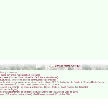
Dans la même rubrique
uébec (La Presse)
 belge devant la radicalisation (en salle)
 la presse (dossier d’une quinzaine d’articles et de tribunes)
’aujourd’hui, trente-cinq ans de controverses (Le Monde)
r la laïcité entre professeurs et élèves du collège REP G. Anthonioz de Gaulle à Cluses (Haute-Savoie)
ole à l’université", 13 déc. 2022 (vidéo kadekol, Ifé, 01:16:43)
cité avec les enfants : exemples à Beauvais, Givors, Poitiers, Saint-Nazaire (La Gazette)
e Monde, Le Figaro)
ur l’enseignement de la laïcité depuis l’affaire des foulards de Creil en 1989
rtage LCP (chaîne parlementaire). Rediffusion vendredi 15 octobre 00h