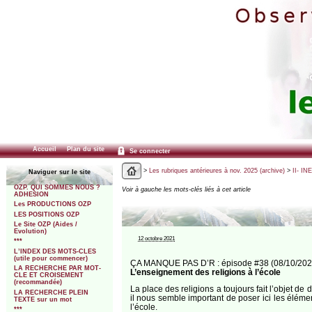
Accueil
Plan du site
Se connecter
>
Les rubriques antérieures à nov. 2025 (archive)
>
II- IN
Naviguer sur le site
OZP. QUI SOMMES NOUS ?
Voir à gauche les mots-clés liés à cet article
ADHESION
Les PRODUCTIONS OZP
LES POSITIONS OZP
Le Site OZP (Aides /
Evolution)
12 octobre 2021
***
L’INDEX DES MOTS-CLES
(utile pour commencer)
ÇA MANQUE PAS D’R : épisode #38 (08/10/202
LA RECHERCHE PAR MOT-
L’enseignement des religions à l’école
CLE ET CROISEMENT
(recommandée)
La place des religions a toujours fait l’objet de 
LA RECHERCHE PLEIN
il nous semble important de poser ici les éléme
TEXTE sur un mot
l’école.
***