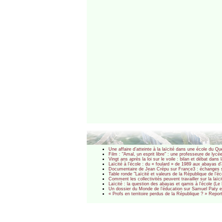
Une affaire d’atteinte à la laïcité dans une école du Q
Film : "Amal, un esprit libre" : une professeure de lycée
Vingt ans après la loi sur le voile : bilan et débat dans
Laïcité à l’école : du « foulard » de 1989 aux abayas d
Documentaire de Jean Crépu sur France3 : échanges su
Table ronde "Laïcité et valeurs de la République de l’éc
Comment les collectivités peuvent travailler sur la laï
Laïcité : la question des abayas et qamis à l’école (L
Un dossier du Monde de l’éducation sur Samuel Paty et s
« Profs en territoire perdus de la République ? » Repo