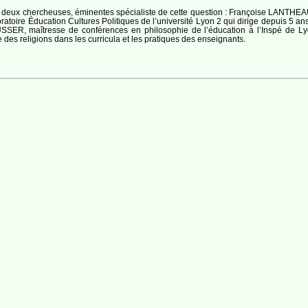
oir deux chercheuses, éminentes spécialiste de cette question : Françoise LANTHE
ratoire Éducation Cultures Politiques de l’université Lyon 2 qui dirige depuis 5 an
USSER, maîtresse de conférences en philosophie de l’éducation à l’Inspé de Ly
 des religions dans les curricula et les pratiques des enseignants.