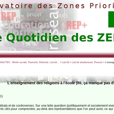
EGALITES : Mixité sociale, Pauvreté, Ethnicité, Laïcité...
>
Laïcité
>
Laïcité (Audiovisuel, Presse)
> L’enseig
L’enseignement des religions à l’école (Ifé, ça manque pas d’
1)
débats et de controverses. Sur une telle question (politiquement et socialement vive) 
nts clés pour comprendre, au-delà des représentations que l’on peut avoir, ce qui