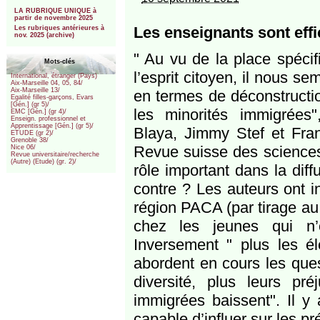
***
LA RUBRIQUE UNIQUE à
partir de novembre 2025
Les enseignants sont effi
Les rubriques antérieures à
nov. 2025 (archive)
" Au vu de la place spécif
Mots-clés
l’esprit citoyen, il nous se
International, étranger (Pays)
Aix-Marseille 04, 05, 84/
Aix-Marseille 13/
en termes de déconstructi
Egalité filles-garçons, Evars
[Gén.] (gr 5)/
les minorités immigrées
EMC [Gén.] (gr 4)/
Enseign. professionnel et
Apprentissage [Gén.] (gr 5)/
Blaya, Jimmy Stef et Fran
ETUDE (gr 2)/
Grenoble 38/
Revue suisse des sciences 
Nice 06/
Revue universitaire/recherche
(Autre) (Etude) (gr. 2)/
rôle important dans la diff
contre ? Les auteurs ont i
région PACA (par tirage au 
chez les jeunes qui n’o
Inversement " plus les él
abordent en cours les quest
diversité, plus leurs pré
immigrées baissent". Il y
capable d’influer sur les pr