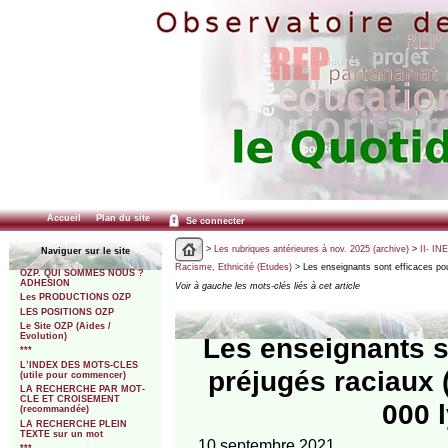
Accueil
Plan du site
Se connecter
>
Les rubriques antérieures à nov. 2025 (archive)
>
II- IN
Naviguer sur le site
Racisme, Ethnicité (Etudes)
> Les enseignants sont efficaces pour
OZP. QUI SOMMES NOUS ?
ADHESION
Voir à gauche les mots-clés liés à cet article
Les PRODUCTIONS OZP
LES POSITIONS OZP
Le Site OZP (Aides /
Evolution)
Les enseignants so
***
L’INDEX DES MOTS-CLES
préjugés raciaux
(utile pour commencer)
LA RECHERCHE PAR MOT-
CLE ET CROISEMENT
000 
(recommandée)
LA RECHERCHE PLEIN
TEXTE sur un mot
10 septembre 2021