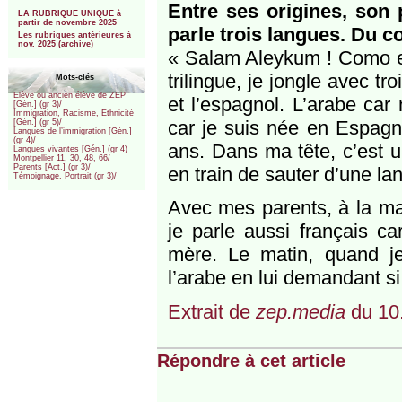
***
Entre ses origines, son
LA RUBRIQUE UNIQUE à
partir de novembre 2025
parle trois langues. Du cou
Les rubriques antérieures à
nov. 2025 (archive)
« Salam Aleykum ! Como es
trilingue, je jongle avec tr
Mots-clés
Elève ou ancien élève de ZEP
et l’espagnol. L’arabe car
[Gén.] (gr 3)/
Immigration, Racisme, Ethnicité
car je suis née en Espagne
[Gén.] (gr 5)/
Langues de l’immigration [Gén.]
(gr 4)/
ans. Dans ma tête, c’est 
Langues vivantes [Gén.] (gr 4)
Montpellier 11, 30, 48, 66/
Parents [Act.] (gr 3)/
en train de sauter d’une lan
Témoignage, Portrait (gr 3)/
Avec mes parents, à la mai
je parle aussi français c
mère. Le matin, quand je
l’arabe en lui demandant si
Extrait de
zep.media
du 10
Répondre à cet article