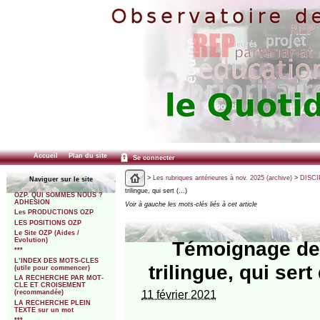
Accueil
Plan du site
Se connecter
>
Les rubriques antérieures à nov. 2025 (archive)
>
DISCI
Naviguer sur le site
trilingue, qui sert (…)
OZP. QUI SOMMES NOUS ?
ADHESION
Voir à gauche les mots-clés liés à cet article
Les PRODUCTIONS OZP
LES POSITIONS OZP
Le Site OZP (Aides /
Evolution)
Témoignage de T
***
L’INDEX DES MOTS-CLES
trilingue, qui ser
(utile pour commencer)
LA RECHERCHE PAR MOT-
CLE ET CROISEMENT
11 février 2021
(recommandée)
LA RECHERCHE PLEIN
TEXTE sur un mot