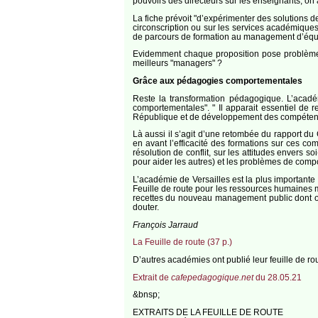
pouvoirs des directeurs sur les enseignants, on
La fiche prévoit "d’expérimenter des solutions d
circonscription ou sur les services académiques
de parcours de formation au management d’équ
Evidemment chaque proposition pose problème. P
meilleurs "managers" ?
Grâce aux pédagogies comportementales
Reste la transformation pédagogique. L’académ
comportementales". " Il apparait essentiel de 
République et de développement des compétences
Là aussi il s’agit d’une retombée du rapport d
en avant l’efficacité des formations sur ces 
résolution de conflit, sur les attitudes envers 
pour aider les autres) et les problèmes de comp
L’académie de Versailles est la plus importante
Feuille de route pour les ressources humaines m
recettes du nouveau management public dont on
douter.
François Jarraud
La Feuille de route (37 p.)
D’autres académies ont publié leur feuille de ro
Extrait de
cafepedagogique.net
du 28.05.21
&bnsp;
EXTRAITS DE LA FEUILLE DE ROUTE