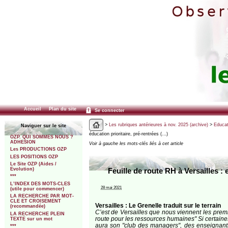
Accueil
Plan du site
Se connecter
>
Les rubriques antérieures à nov. 2025 (archive)
>
Educat
Naviguer sur le site
éducation prioritaire, pré-rentrées (…)
OZP. QUI SOMMES NOUS ?
ADHESION
Voir à gauche les mots-clés liés à cet article
Les PRODUCTIONS OZP
LES POSITIONS OZP
Le Site OZP (Aides /
Evolution)
Feuille de route RH à Versailles :
***
L’INDEX DES MOTS-CLES
28 mai 2021
(utile pour commencer)
LA RECHERCHE PAR MOT-
CLE ET CROISEMENT
Versailles : Le Grenelle traduit sur le terrain
(recommandée)
C’est de Versailles que nous viennent les premi
LA RECHERCHE PLEIN
route pour les ressources humaines" Si certaines
TEXTE sur un mot
aura son "club des managers", des enseignants
***