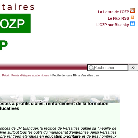
La Lettre de l'OZP
Le Flux RSS
L'OZP sur Bluesky
. Priorit. Points d’étapes académiques
> Feuille de route RH à Versailles : en
postes à profils ciblés, renforcement de la formation
ducatives
nces de JM Blanquer, la rectrice de Versailles publie sa " Feuille de
ne surtout tous les outils du managériat d’entreprise. Ainsi Versailles
s pré rentrées étendues
en éducation prioritaire
et de très nombreux