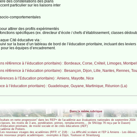
ré des constellations des plans
ent particulier sur les liaisons inter
s socio-comportementales
pour attirer des profils expérimentés
nes fonctions spécifiques (ex. directeur d’école / chefs d’établissement, classes dédou
aque Cité éducative via :
i sur la base d’un tableau de bord de l’éducation prioritaire, incluant des levier
 pour les équipes d’encadrement.
 référence à l’éducation prioritaire) : Bordeaux, Corse, Créteil, Limoges, Montpell
 référence à l’éducation prioritaire) : Besançon, Dijon, Lille, Nantes, Rennes, To
rences à l’Education prioritaire) : Amiens, Mayotte, Nice
e à l’éducation prioritaire) : Guadeloupe, Guyane, Martinique, Réunion (La)
Dans la même rubrique
ésultats en nette progression" dans les REP+ de l’académie aux évaluations nationales de septembre 2024
des classes, les moins de 3 ans, pondération, primes, remplacements... (le SNUipp 76 reçu par le Dasen)
’éducation prioritaire, de mixité sociale et de cités éducatives (AEF)
Académie de Poitiers.
.. Les nouveaux visages des académies (RFP, n° 218) : - La difficulté scolaire et l’EP à Amiens - Les élève
ns les nouveaux projets académiques : exemples à Dijon, Toulouse et Strasbourg