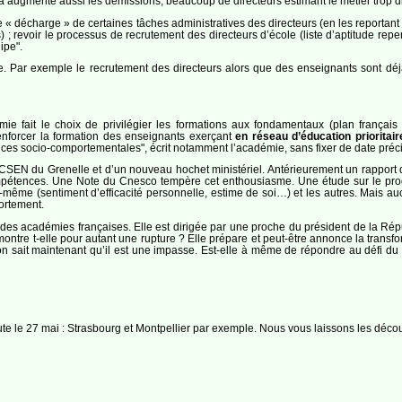
 a augmenté aussi les démissions, beaucoup de directeurs estimant le métier trop 
e « décharge » de certaines tâches administratives des directeurs (en les reportant 
) ; revoir le processus de recrutement des directeurs d’école (liste d’aptitude re
ipe".
ar exemple le recrutement des directeurs alors que des enseignants sont déjà in
ie fait le choix de privilégier les formations aux fondamentaux (plan français
renforcer la formation des enseignants exerçant
en réseau d’éducation prioritair
 socio-comportementales", écrit notamment l’académie, sans fixer de date précis
u CSEN du Grenelle et d’un nouveau hochet ministériel. Antérieurement un rappor
compétences. Une Note du Cnesco tempère cet enthousiasme. Une étude sur le pro
soi-même (sentiment d’efficacité personnelle, estime de soi…) et les autres. Mais a
ortement.
 des académies françaises. Elle est dirigée par une proche du président de la Ré
ontre t-elle pour autant une rupture ? Elle prépare et peut-être annonce la transf
 sait maintenant qu’il est une impasse. Est-elle à même de répondre au défi du
ute le 27 mai : Strasbourg et Montpellier par exemple. Nous vous laissons les découv