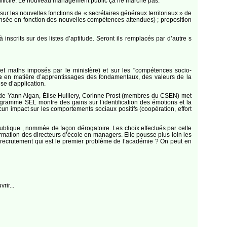
difficile. Le nouveau management public ça ne marche pas.
sur les nouvelles fonctions de « secrétaires généraux territoriaux » de
pensée en fonction des nouvelles compétences attendues) ; proposition
scrits sur des listes d’aptitude. Seront ils remplacés par d’autre s
 et maths imposés par le ministère) et sur les "compétences socio-
e
en matière d’apprentissages des fondamentaux, des valeurs de la
e d’application.
t de Yann Algan, Élise Huillery, Corinne Prost (membres du CSEN) met
gramme SEL montre des gains sur l’identification des émotions et la
ucun impact sur les comportements sociaux positifs (coopération, effort
publique , nommée de façon dérogatoire. Les choix effectués par cette
ormation des directeurs d’école en managers. Elle pousse plus loin les
 recrutement qui est le premier problème de l’académie ? On peut en
rir...