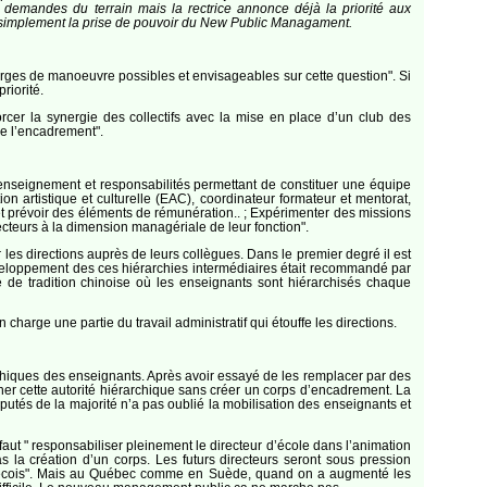
x demandes du terrain mais la rectrice annonce déjà la priorité aux
ut simplement la prise de pouvoir du New Public Managament.
arges de manoeuvre possibles et envisageables sur cette question". Si
riorité.
rcer la synergie des collectifs avec la mise en place d’un club des
e l’encadrement".
t enseignement et responsabilités permettant de constituer une équipe
 artistique et culturelle (EAC), coordinateur formateur et mentorat,
t prévoir des éléments de rémunération.. ; Expérimenter des missions
pecteurs à la dimension managériale de leur fonction".
les directions auprès de leurs collègues. Dans le premier degré il est
éveloppement des ces hiérarchies intermédiaires était recommandé par
re de tradition chinoise où les enseignants sont hiérarchisés chaque
harge une partie du travail administratif qui étouffe les directions.
rchiques des enseignants. Après avoir essayé de les remplacer par des
donner cette autorité hiérarchique sans créer un corps d’encadrement. La
éputés de la majorité n’a pas oublié la mobilisation des enseignants et
faut " responsabiliser pleinement le directeur d’école dans l’animation
s la création d’un corps. Les futurs directeurs seront sous pression
québécois". Mais au Québec comme en Suède, quand on a augmenté les