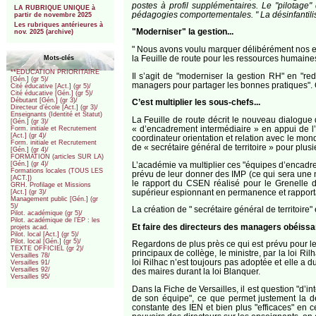
postes à profil supplémentaires. Le "pilotage
LA RUBRIQUE UNIQUE à
pédagogies comportementales. " La désinfantilis
partir de novembre 2025
Les rubriques antérieures à
"Moderniser" la gestion...
nov. 2025 (archive)
" Nous avons voulu marquer délibérément nos eff
la Feuille de route pour les ressources humaines 
Mots-clés
**EDUCATION PRIORITAIRE
Il s’agit de "moderniser la gestion RH" en "r
[Gén.] (gr 5)/
managers pour partager les bonnes pratiques". 
Cité éducative [Act.] (gr 5)/
Cité éducative [Gén.] (gr 5)/
Débutant [Gén.] (gr 3)/
C’est multiplier les sous-chefs...
Directeur d’école [Act.] (gr 3)/
Enseignants (Identité et Statut)
La Feuille de route décrit le nouveau dialogue 
[Gén.] (gr 3)/
« d’encadrement intermédiaire » en appui de l’
Form. initiale et Recrutement
[Act.] (gr 4)/
coordinateur orientation et relation avec le m
Form. initiale et Recrutement
de « secrétaire général de territoire » pour plus
[Gén.] (gr 4)/
FORMATION (articles SUR LA)
L’académie va multiplier ces "équipes d’encadre
[Gén.] (gr 4)/
Formations locales (TOUS LES
prévu de leur donner des IMP (ce qui sera une 
[ACT.])
le rapport du CSEN réalisé pour le Grenelle de
GRH. Profilage et Missions
supérieur espionnant en permanence et rapporta
[Act.] (gr 3)/
Management public [Gén.] (gr
5)/
La création de " secrétaire général de territoire
Pilot. académique (gr 5)/
Pilot. académique de l’EP : les
Et faire des directeurs des managers obéissan
projets acad.
Pilot. local [Act.] (gr 5)/
Pilot. local [Gén.] (gr 5)/
Regardons de plus près ce qui est prévu pour le
TEXTE OFFICIEL (gr 2)/
principaux de collège, le ministre, par la loi Ri
Versailles 78/
loi Rilhac n’est toujours pas adoptée et elle a 
Versailles 91/
Versailles 92/
des maires durant la loi Blanquer.
Versailles 95/
Dans la Fiche de Versailles, il est question "d’
de son équipe", ce que permet justement la dél
constante des IEN et bien plus "efficaces" en