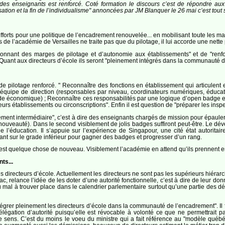
" des enseignants est renforcé. Coté formation le discours c’est de répondre au
ation et la fin de l’individualisme" annoncées par JM Blanquer le 26 mai c’est to
orts pour une politique de l’encadrement renouvelée... en mobilisant toute les m
de l’académie de Versailles ne traite pas que du pilotage, il lui accorde une nette p
edonnant des marges de pilotage et d’autonomie aux établissements" et de "renfo
Quant aux directeurs d’école ils seront "pleinement intégrés dans la communauté d
de pilotage renforcé. " Reconnaître des fonctions en établissement qui articulen
équipe de direction (responsables par niveau, coordinateurs numériques, éducation
onde économique) ; Reconnaître ces responsabilités par une logique d’open badge e
ieurs établissements ou circonscriptions". Enfin il est question de "préparer les ins
ment intermédiaire", c’est à dire des enseignants chargés de mission pour épauler 
nouveauté). Dans le second visiblement de jolis badges suffiront peut-être. Le d
 l’éducation. Il s’appuie sur l’expérience de Singapour, une cité état autoritai
nt sur le grade inférieur pour gagner des badges et progresser d’un rang.
" est quelque chose de nouveau. Visiblement l’académie en attend qu’ils prennent en c
ts...
s directeurs d’école. Actuellement les directeurs ne sont pas les supérieurs hiéra
lhac, relance l’idée de les doter d’une autorité fonctionnelle, c’est à dire de leur 
du mal à trouver place dans le calendrier parlementaire surtout qu’une partie des d
intégrer pleinement les directeurs d’école dans la communauté de l’encadrement". Il 
égation d’autorité puisqu’elle est révocable à volonté ce que ne permettrait pa
 ce sens. C’est du moins le voeu du ministre qui a fait référence au "modèle 