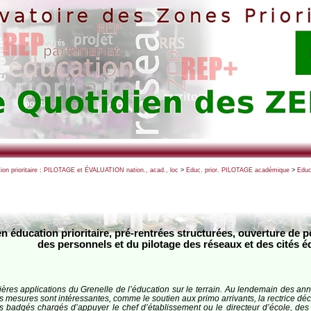
ion prioritaire : PILOTAGE et ÉVALUATION nation., acad., loc
>
Educ. prior. PILOTAGE académique
>
Educ
 en éducation prioritaire, pré-rentrées structurées, ouverture de 
des personnels et du pilotage des réseaux et des cités é
ères applications du Grenelle de l’éducation sur le terrain. Au lendemain des anno
 mesures sont intéressantes, comme le soutien aux primo arrivants, la rectrice décli
 badgés chargés d’appuyer le chef d’établissement ou le directeur d’école, de