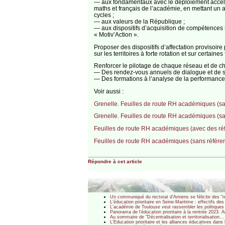
— aux fondamentaux avec le déploiement accélé
maths et français de l’académie, en mettant un acc
cycles ;
— aux valeurs de la République ;
— aux dispositifs d’acquisition de compétence
« Motiv’Action ».
Proposer des dispositifs d’affectation provisoire 
sur les territoires à forte rotation et sur certai
Renforcer le pilotage de chaque réseau et de ch
— Des rendez-vous annuels de dialogue et de suiv
— Des formations à l’analyse de la performance
Voir aussi :
Grenelle. Feuilles de route RH académiques (sans
Grenelle. Feuilles de route RH académiques (sans
Feuilles de route RH académiques (avec des réfé
Feuilles de route RH académiques (sans référenc
Répondre à cet article
Un communiqué du rectorat d’Amiens se félicite des "r
L’éducation prioritaire en Seine-Maritime : effectifs 
L’académie de Toulouse veut rassembler les politiques d
Panorama de l’éducation prioritaire à la rentrée 2023. 
Au sommaire de "Décentralisation et territorialisation.
L’Education prioritaire et les alliances éducatives da