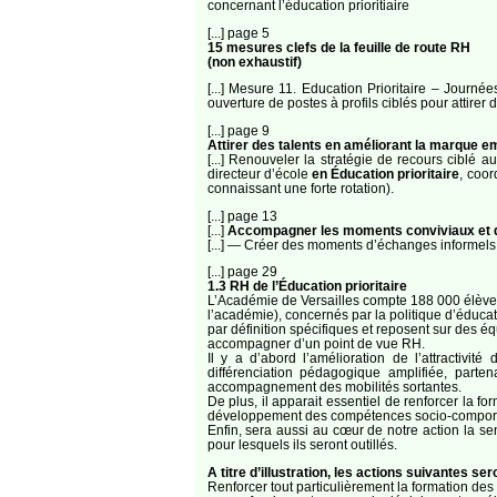
concernant l’éducation prioritiaire
[...] page 5
15 mesures clefs de la feuille de route RH
(non exhaustif)
[...] Mesure 11. Education Prioritaire – Journé
ouverture de postes à profils ciblés pour attirer d
[...] page 9
Attirer des talents en améliorant la marque e
[...] Renouveler la stratégie de recours ciblé
directeur d’école
en Éducation prioritaire
, coor
connaissant une forte rotation).
[...] page 13
[...]
Accompagner les moments conviviaux et de
[...] — Créer des moments d’échanges informels
[...] page 29
1.3 RH de l’Éducation prioritaire
L’Académie de Versailles compte 188 000 élève
l’académie), concernés par la politique d’éducati
par définition spécifiques et reposent sur des é
accompagner d’un point de vue RH.
Il y a d’abord l’amélioration de l’attractivi
différenciation pédagogique amplifiée, part
accompagnement des mobilités sortantes.
De plus, il apparait essentiel de renforcer la 
développement des compétences socio-compor
Enfin, sera aussi au cœur de notre action la sen
pour lesquels ils seront outillés.
A titre d’illustration, les actions suivantes se
Renforcer tout particulièrement la formation des