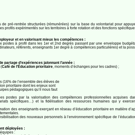
es de pré-rentrée structurées (rémunérées) sur la base du volontariat pour appuyer
es profils expérimentés sur les territoires à forte rotation et des fonctions spécifiqu
mployeur et en valorisant mieux les compétences :
 aux postes à profil dans les 1er et 2nd degrés passant par une enveloppe budgéta
dinateurs, référents, enseignants 1er degré à compétences particulières) et la possi
 partage d’expériences jalonnant l’année :
 (
Café de l’Éducation prioritaire
, moments d’échanges pour les cadres) ;
s (16% de l’ensemble des élèves de
on prioritaire dont les enjeux sont
quipes pédagogiques qu’il nous faut
té des postes par la valorisation des compétences professionnelles acquises da
enariats spécifiques…) et la fidélisation des ressources humaines qui y exe
formation des enseignants exerçant en réseau d’éducation prioritaire en matière 
tementales.
sibilisation des nouveaux personnels à l’environnement spécifique de l’éducation p
ront déployées :
 équipes :