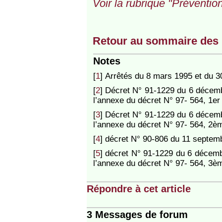
Voir la rubrique "Préventio
Retour au sommaire des 
Notes
[
1
]
Arrêtés du 8 mars 1995 et du 30
[
2
]
Décret N° 91-1229 du 6 décembr
l’annexe du décret N° 97- 564, 1er 
[
3
]
Décret N° 91-1229 du 6 décembr
l’annexe du décret N° 97- 564, 2èm
[
4
]
décret N° 90-806 du 11 septem
[
5
]
décret N° 91-1229 du 6 décembr
l’annexe du décret N° 97- 564, 3èm
Répondre à cet article
3 Messages de forum