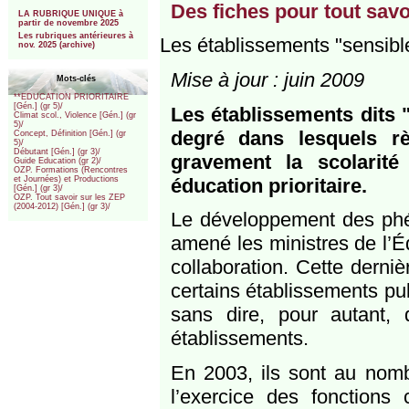
***
Des fiches pour tout savoi
LA RUBRIQUE UNIQUE à
partir de novembre 2025
Les rubriques antérieures à
Les établissements "sensibl
nov. 2025 (archive)
Mise à jour : juin 2009
Mots-clés
**EDUCATION PRIORITAIRE
[Gén.] (gr 5)/
Les établissements dits 
Climat scol., Violence [Gén.] (gr
5)/
degré dans lesquels r
Concept, Définition [Gén.] (gr
5)/
Débutant [Gén.] (gr 3)/
gravement la scolarit
Guide Education (gr 2)/
OZP. Formations (Rencontres
éducation prioritaire.
et Journées) et Productions
[Gén.] (gr 3)/
OZP. Tout savoir sur les ZEP
(2004-2012) [Gén.] (gr 3)/
Le développement des phé
amené les ministres de l’Éd
collaboration. Cette derni
certains établissements pu
sans dire, pour autant,
établissements.
En 2003, ils sont au nomb
l’exercice des fonctions 