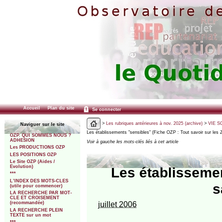
Accueil
Plan du site
Se connecter
>
Les rubriques antérieures à nov. 2025 (archive)
>
VIE SC
Naviguer sur le site
Les établissements "sensibles" (Fiche OZP : Tout savoir sur les 
OZP. QUI SOMMES NOUS ?
ADHESION
Voir à gauche les mots-clés liés à cet article
Les PRODUCTIONS OZP
LES POSITIONS OZP
Le Site OZP (Aides /
Evolution)
Les établissemen
***
L’INDEX DES MOTS-CLES
s
(utile pour commencer)
LA RECHERCHE PAR MOT-
CLE ET CROISEMENT
juillet 2006
(recommandée)
LA RECHERCHE PLEIN
TEXTE sur un mot