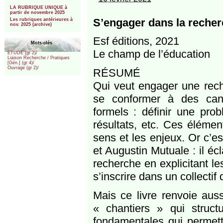
***
LA RUBRIQUE UNIQUE à
partir de novembre 2025
S’engager dans la recher
Les rubriques antérieures à
nov. 2025 (archive)
Esf éditions, 2021
Mots-clés
Le champ de l’éducation
ETUDE (gr 2)/
Liaison Recherche / Pratiques
[Gén.] (gr 4)/
Ouvrage (gr 2)/
RÉSUMÉ
Qui veut engager une rech
se conformer à des can
formels : définir une pro
résultats, etc. Ces élémen
sens et les enjeux. Or c’e
et Augustin Mutuale : il éc
recherche en explicitant l
s’inscrire dans un collectif 
Mais ce livre renvoie auss
« chantiers » qui struct
fondamentales qui permette