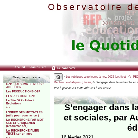
Accueil
Plan du site
Se connecter
>
Les rubriques antérieures à nov. 2025 (archive)
>
V- PÉ
Naviguer sur le site
Recherche-Pratiques (Etudes)
> S’engager dans la recherche en 
OZP. QUI SOMMES NOUS ?
ADHESION
Voir à gauche les mots-clés liés à cet article
Les PRODUCTIONS OZP
LES POSITIONS OZP
Le Site OZP (Aides /
Evolution)
S’engager dans l
***
L’INDEX DES MOTS-CLES
et sociales, par 
(utile pour commencer)
LA RECHERCHE PAR MOT-
CLE ET CROISEMENT
éd
(recommandée)
LA RECHERCHE PLEIN
TEXTE sur un mot
16 février 2021