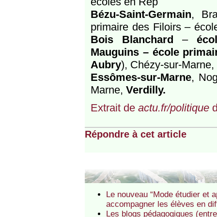
écoles en Rep
Bézu-Saint-Germain
, Bra
primaire des Filoirs – éco
Bois Blanchard
–
éco
Mauguins – école primai
Aubry
), Chézy-sur-Marne,
Essômes-sur-Marne
, Nog
Marne,
Verdilly.
Extrait de
actu.fr/politique
d
Répondre à cet article
Le nouveau “Mode étudier et a
accompagner les élèves en diff
Les blogs pédagogiques (entret