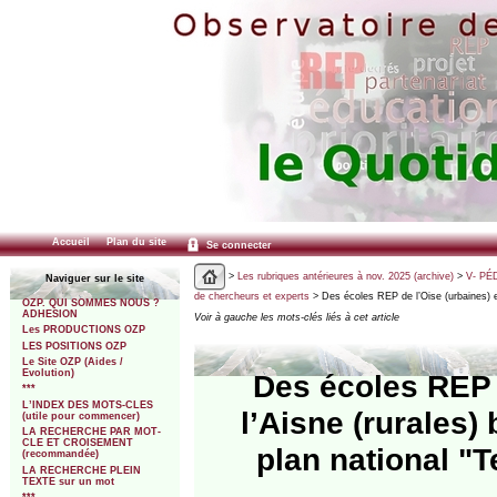
Accueil
Plan du site
Se connecter
>
Les rubriques antérieures à nov. 2025 (archive)
>
V- PÉ
Naviguer sur le site
de chercheurs et experts
> Des écoles REP de l’Oise (urbaines) et
OZP. QUI SOMMES NOUS ?
ADHESION
Voir à gauche les mots-clés liés à cet article
Les PRODUCTIONS OZP
LES POSITIONS OZP
Le Site OZP (Aides /
Evolution)
Des écoles REP d
***
L’INDEX DES MOTS-CLES
l’Aisne (rurales)
(utile pour commencer)
LA RECHERCHE PAR MOT-
CLE ET CROISEMENT
plan national "
(recommandée)
LA RECHERCHE PLEIN
TEXTE sur un mot