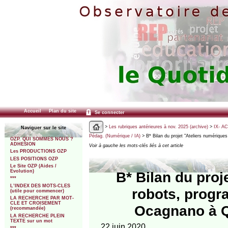
Accueil
Plan du site
Se connecter
>
Les rubriques antérieures à nov. 2025 (archive)
>
IX- A
Naviguer sur le site
Pédag. (Numérique / IA)
> B* Bilan du projet "Ateliers numériques
OZP. QUI SOMMES NOUS ?
ADHESION
Voir à gauche les mots-clés liés à cet article
Les PRODUCTIONS OZP
LES POSITIONS OZP
Le Site OZP (Aides /
Evolution)
B* Bilan du proj
***
L’INDEX DES MOTS-CLES
robots, progr
(utile pour commencer)
LA RECHERCHE PAR MOT-
CLE ET CROISEMENT
Ocagnano à Qu
(recommandée)
LA RECHERCHE PLEIN
TEXTE sur un mot
22 juin 2020