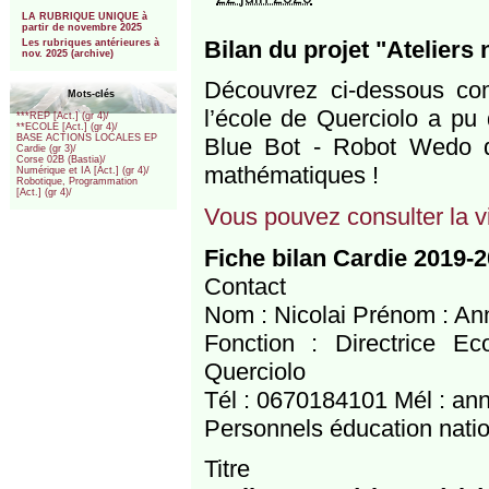
***
LA RUBRIQUE UNIQUE à
partir de novembre 2025
Bilan du projet "Ateliers
Les rubriques antérieures à
nov. 2025 (archive)
Découvrez ci-dessous co
Mots-clés
l’école de Querciolo a pu 
***REP [Act.] (gr 4)/
**ECOLE [Act.] (gr 4)/
BASE ACTIONS LOCALES EP
Blue Bot - Robot Wedo d
Cardie (gr 3)/
Corse 02B (Bastia)/
mathématiques !
Numérique et IA [Act.] (gr 4)/
Robotique, Programmation
[Act.] (gr 4)/
Vous pouvez consulter la vi
Fiche bilan Cardie 2019-
Contact
Nom : Nicolai Prénom : An
Fonction : Directrice E
Querciolo
Tél : 0670184101 Mél : ann
Personnels éducation natio
Titre